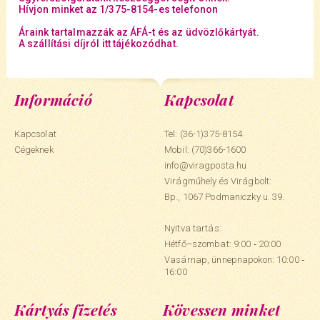
Hívjon minket az 1/375-8154-es telefonon
Áraink tartalmazzák az ÁFÁ-t és az üdvözlőkártyát.
A szállítási díjról itt tájékozódhat.
Információ
Kapcsolat
Kapcsolat
Tel: (36-1)375-8154
Cégeknek
Mobil:
(70)366-1600
info@viragposta.hu
Virágműhely és Virágbolt:
Bp., 1067 Podmaniczky u. 39.
Nyitva tartás:
Hétfő–szombat: 9:00 ‑ 20:00
Vasárnap, ünnepnapokon: 10:00 ‑
16:00
Kártyás fizetés
Kövessen minket