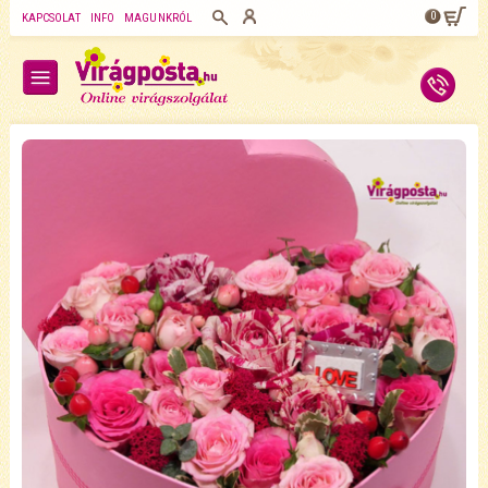
0
KAPCSOLAT
INFO
MAGUNKRÓL