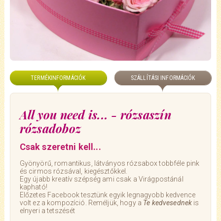
TERMÉKINFORMÁCIÓK
SZÁLLÍTÁSI INFORMÁCIÓK
All you need is... - rózsaszín
rózsadoboz
Csak szeretni kell...
Gyönyörű, romantikus, látványos rózsabox tobbféle pink
és cirmos rózsával, kiegésztőkkel.
Egy újabb kreatív szépség ami csak a Virágpostánál
kapható!
Előzetes Facebook tesztünk egyik legnagyobb kedvence
volt ez a kompozíció. Reméljük, hogy a
Te kedvesednek
is
elnyeri a tetszését