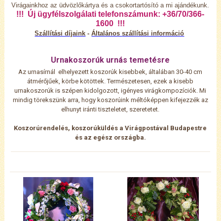
Virágainkhoz az üdvözlőkártya és a csokortartósító a mi ajándékunk.
!!! Új ügyfélszolgálati telefonszámunk: +36/70/366-
1600 !!!
Szállítási díjaink
-
Általános
szállítási információ
Urnakoszorúk urnás temetésre
Az urnasírnál elhelyezett koszorúk kisebbek, általában 30-40 cm
átmérőjűek, körbe kötöttek.
Természetesen, ezek a kisebb
urnakoszorúk is szépen kidolgozott, igényes virágkompozíciók. Mi
mindig törekszünk arra, hogy koszorúink méltóképpen kifejezzék az
elhunyt iránti tiszteletet, szeretetet.
Koszorúrendelés, koszorúküldés a
V
irágpostával Budapestre
és az egész országba.