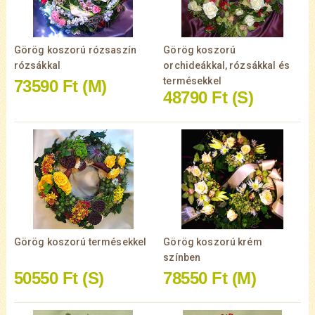
Görög koszorú rózsaszín
Görög koszorú
rózsákkal
orchideákkal, rózsákkal és
termésekkel
73590 Ft
(M)
48790 Ft
(S)
Görög koszorú termésekkel
Görög koszorú krém
színben
50550 Ft
(S)
78550 Ft
(M)