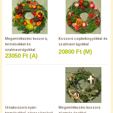
Megemlékezési koszorú,
Koszorú csipkebogyókkal és
termésekkel és
szalmavirágokkal
szalmavirágokkal
20800 Ft
(M)
23050 Ft
(A)
Urnakoszorú nyári
Megemlékezési koszorú