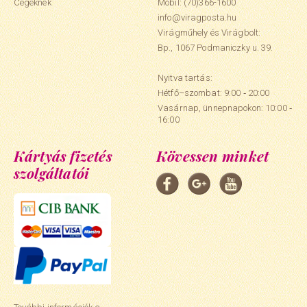
Cégeknek
Mobil:
(70)366-1600
info@viragposta.hu
Virágműhely és Virágbolt:
Bp., 1067 Podmaniczky u. 39.
Nyitva tartás:
Hétfő–szombat: 9:00 ‑ 20:00
Vasárnap, ünnepnapokon: 10:00 ‑
16:00
Kártyás fizetés
Kövessen minket
szolgáltatói