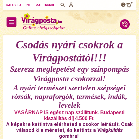
0
KAPCSOLAT
INFO
MAGUNKRÓL
Csodás nyári csokrok a
Virágpostától!!!
Szerezz meglepetést egy színpompás
Virágposta csokorral!
A nyári természet szertelen szépségei
rózsák, napraforgók, termések, indák,
levelek
VASÁRNAP IS egész nap szállítunk. Budapesti
kiszállítás díj 4.500 Ft
.
A képekre kattintva elérheted a csokor leírását. Csak
válaszd ki a méretet, és kattints a
Virágküldés
gombra!