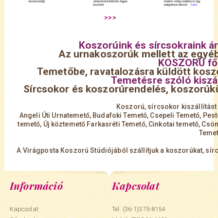
Koszorúink és sírcsokraink ár
Az urnakoszorúk mellett az egyéb
KOSZORÚ f
Temetőbe, ravatalozásra küldött koszo
Temetésre szóló kiszál
Sírcsokor és koszorúrendelés, koszorúk
Koszorú, sírcsokor kiszállítást
Angeli Úti Urnatemető, Budafoki Temető, Csepeli Temető, Peste
temető, Új köztemető Farkasréti Temető, Cinkotai temető, Csöm
Temet
A Virágposta Koszorú Stúdiójából szállítjuk a koszorúkat, sír
Információ
Kapcsolat
Kapcsolat
Tel: (36-1)375-8154