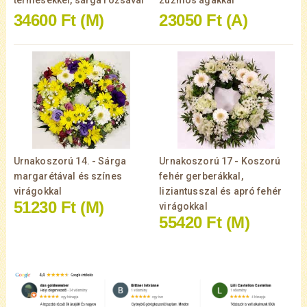
termésekkel, sárga rózsával
zúzmós ágakkal
34600 Ft
(M)
23050 Ft
(A)
Urnakoszorú 14. - Sárga
Urnakoszorú 17 - Koszorú
margarétával és színes
fehér gerberákkal,
virágokkal
liziantusszal és apró fehér
51230 Ft
(M)
virágokkal
55420 Ft
(M)