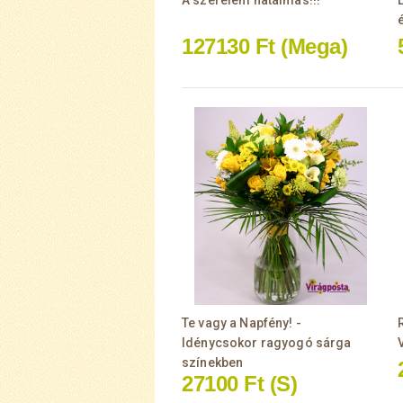
A szerelem hatalmas!!!
127130 Ft
(Mega)
Te vagy a Napfény! -
Idénycsokor ragyogó sárga
színekben
27100 Ft
(S)