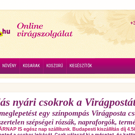
+
NÖVÉNY
KOSARAK
KOSZORÚ
KIEGÉSZÍTŐK
ás nyári csokrok a Virágpostát
 meglepetést egy színpompás Virágposta cs
szertelen szépségei rózsák, napraforgók, termé
RNAP IS egész nap szállítunk. Budapesti kiszállítás díj 4.5
heted a csokor leírását. Csak válaszd ki a méretet, és katti