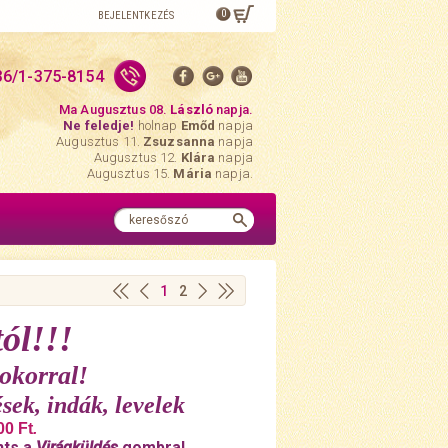
0
BEJELENTKEZÉS
36/1-375-8154
Ma Augusztus 08.
László
napja.
Ne feledje!
holnap
Emőd
napja
Augusztus 11.
Zsuzsanna
napja
Augusztus 12.
Klára
napja
Augusztus 15.
Mária
napja.
1
2
ól!!!
okorral!
sek, indák, levelek
00 Ft
.
nts a
Virágküldés
gombra!