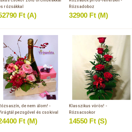
Luxus csokor zöld orchideákkal
Rózsabox piros-fehérben -
és rózsákkal
Rózsadoboz
52790 Ft
(A)
32900 Ft
(M)
Rózsaszín, de nem álom! -
Klasszikus vörös! -
Virágtál pezsgővel és csokival
Rózsacsokor
24400 Ft
(M)
14550 Ft
(S)