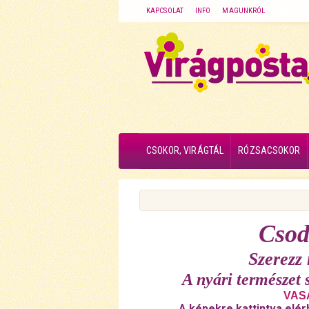
KAPCSOLAT
INFO
MAGUNKRÓL
CSOKOR, VIRÁGTÁL
RÓZSACSOKOR
Csod
Szerezz
A nyári természet 
VASÁ
A képekre kattintva elér