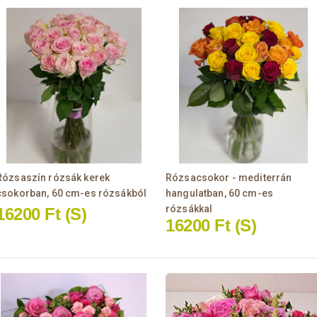
Rózsaszín rózsák kerek
Rózsacsokor - mediterrán
csokorban, 60 cm-es rózsákból
hangulatban, 60 cm-es
rózsákkal
16200 Ft
(S)
16200 Ft
(S)