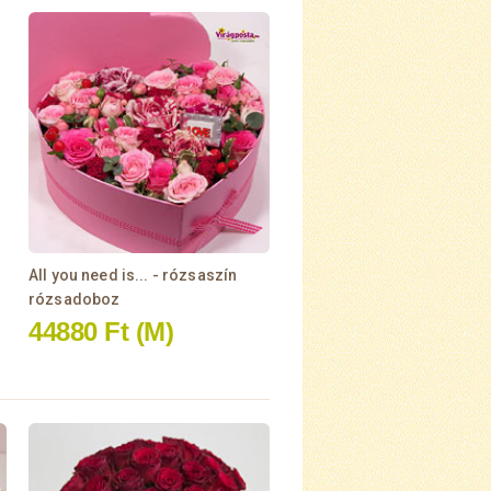
All you need is... - rózsaszín
rózsadoboz
44880 Ft
(M)