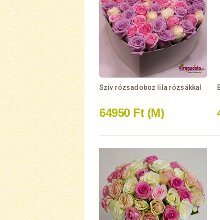
Szív rózsadoboz lila rózsákkal
64950 Ft
(M)