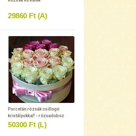
Rózsák és kálák
29860 Ft
(A)
Porcelán rózsák csillogó
kristályokkal! - rózsadoboz
50300 Ft
(L)