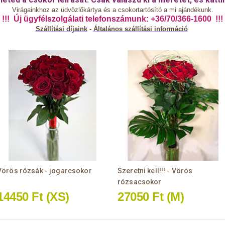
Virágainkhoz az üdvözlőkártya és a csokortartósító a mi ajándékunk.
!!! Új ügyfélszolgálati telefonszámunk: +36/70/366-1600 !!!
Szállítási díjaink
-
Általános
szállítási információ
Vörös rózsák - jogarcsokor
Szeretni kell!!! - Vörös
rózsacsokor
14450 Ft
(XS)
27050 Ft
(M)