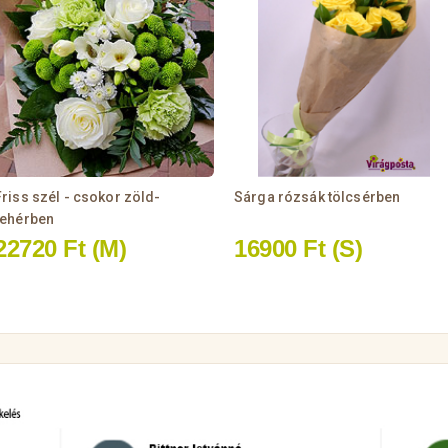
Friss szél - csokor zöld-
Sárga rózsák tölcsérben
fehérben
22720 Ft
(M)
16900 Ft
(S)