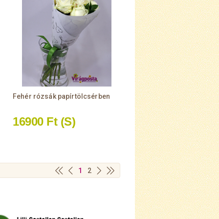
Fehér rózsák papírtölcsérben
16900 Ft
(S)
1
2