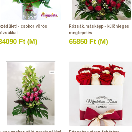
Szédület! - csokor vörös
Rózsák, másképp - különleges
rózsákkal
meglepetés
34090 Ft
(M)
65850 Ft
(M)