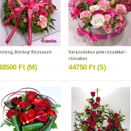
Boldog, Boldog! Rózsaszív
Varázsdoboz pink rózsákkal -
rózsabox
48500 Ft
(M)
44750 Ft
(S)