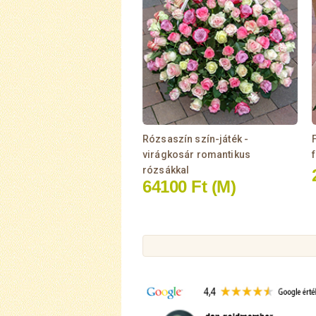
Rózsaszín szín-játék -
virágkosár romantikus
rózsákkal
64100 Ft
(M)