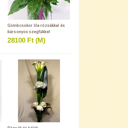
Gömbcsokor lila rózsákkal és
bársonyos szegfűkkel
28100 Ft
(M)