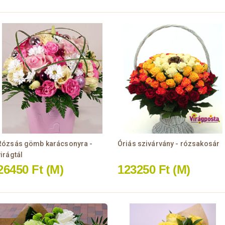
Rózsás gömb karácsonyra -
Óriás szivárvány - rózsakosár
virágtál
26450 Ft
(M)
123250 Ft
(M)