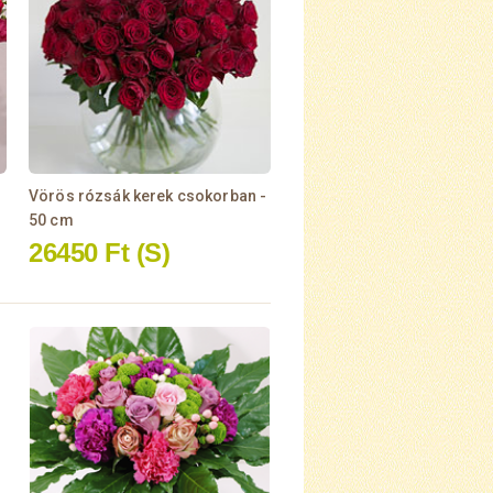
Vörös rózsák kerek csokorban -
50 cm
26450 Ft
(S)