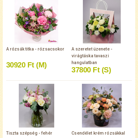
A rózsák titka - rózsacsokor
A szeretet üzenete -
virágtáska tavaszi
hangulatban
30920 Ft
(M)
37800 Ft
(S)
Tiszta szépség - fehér
Csendélet krém rózsákkal