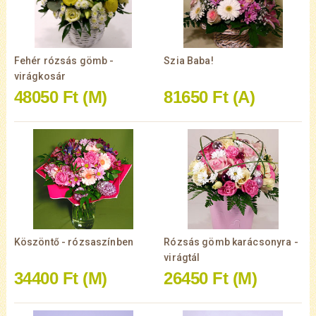
Fehér rózsás gömb -
Szia Baba!
virágkosár
48050 Ft
(M)
81650 Ft
(A)
Köszöntő - rózsaszínben
Rózsás gömb karácsonyra -
virágtál
34400 Ft
(M)
26450 Ft
(M)