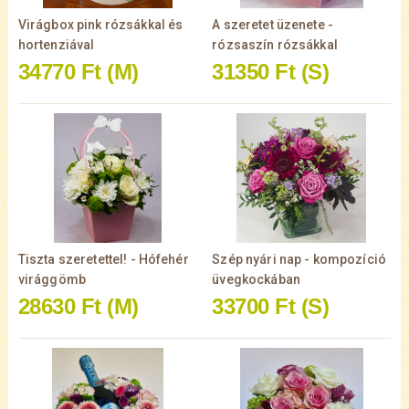
Virágbox pink rózsákkal és
A szeretet üzenete -
hortenziával
rózsaszín rózsákkal
34770 Ft
(M)
31350 Ft
(S)
Tiszta szeretettel! - Hófehér
Szép nyári nap - kompozíció
virággömb
üvegkockában
28630 Ft
(M)
33700 Ft
(S)