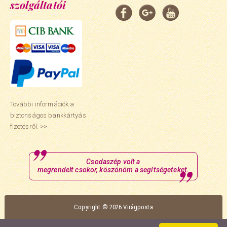
szolgáltatói
További információk a
biztonságos bankkártyás
fizetésről. >>
Csodaszép volt a
megrendelt csokor, köszönöm a segítségeteket.
Copyright © 2026 Virágposta