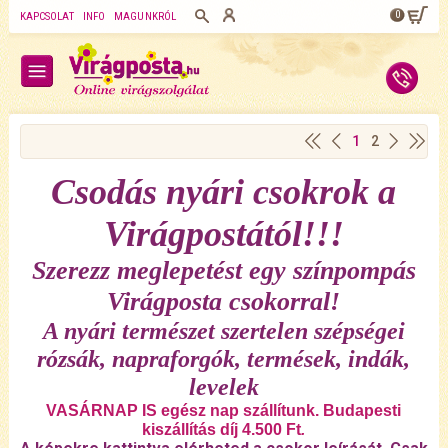
0
KAPCSOLAT
INFO
MAGUNKRÓL
1
2
Csodás nyári csokrok a
Virágpostától!!!
Szerezz meglepetést egy színpompás
Virágposta csokorral!
A nyári természet szertelen szépségei
rózsák, napraforgók, termések, indák,
levelek
VASÁRNAP IS egész nap szállítunk. Budapesti
kiszállítás díj 4.500 Ft
.