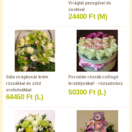
Virágtál pezsgővel és
csokival
24400 Ft
(M)
Gála virágkosár krém
Porcelán rózsák csillogó
rózsákkal és zöld
kristályokkal! - rózsadoboz
orchideákkal
50300 Ft
(L)
64450 Ft
(L)