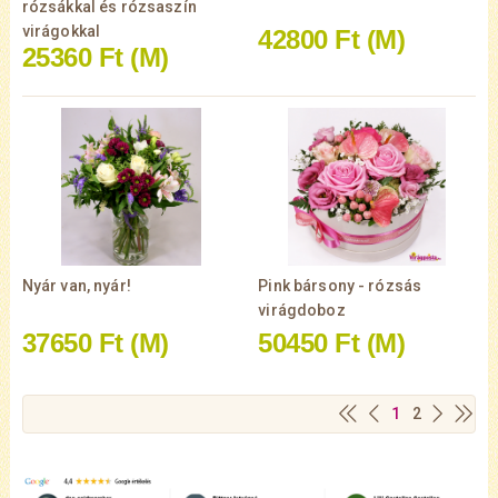
rózsákkal és rózsaszín
virágokkal
42800 Ft
(M)
25360 Ft
(M)
Nyár van, nyár!
Pink bársony - rózsás
virágdoboz
37650 Ft
(M)
50450 Ft
(M)
1
2