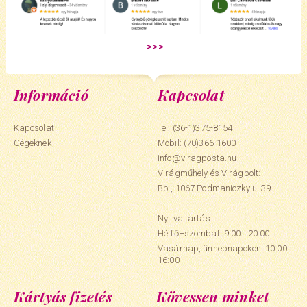
Információ
Kapcsolat
Kapcsolat
Tel: (36-1)375-8154
Cégeknek
Mobil:
(70)366-1600
info@viragposta.hu
Virágműhely és Virágbolt:
Bp., 1067 Podmaniczky u. 39.
Nyitva tartás:
Hétfő–szombat: 9:00 ‑ 20:00
Vasárnap, ünnepnapokon: 10:00 ‑
16:00
Kártyás fizetés
Kövessen minket