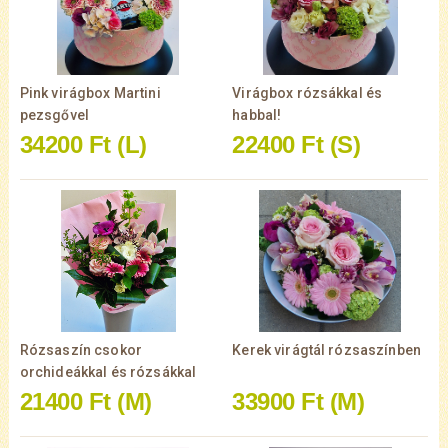
Pink virágbox Martini
Virágbox rózsákkal és
pezsgővel
habbal!
34200 Ft
(L)
22400 Ft
(S)
Rózsaszín csokor
Kerek virágtál rózsaszínben
orchideákkal és rózsákkal
21400 Ft
(M)
33900 Ft
(M)