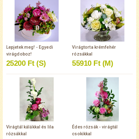
Lepjetek meg! - Egyedi
Virágtorta krémfehér
virágdoboz!
rózsákkal
25200 Ft
(S)
55910 Ft
(M)
Virágtál kálákkal és lila
Édes rózsák - virágtál
rózsákkal
csokikkal