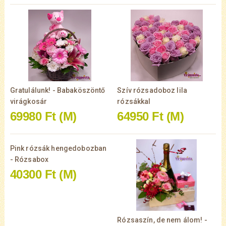
Gratulálunk! - Babaköszöntő
Szív rózsadoboz lila
virágkosár
rózsákkal
69980 Ft
(M)
64950 Ft
(M)
Pink rózsák hengedobozban
- Rózsabox
40300 Ft
(M)
Rózsaszín, de nem álom! -