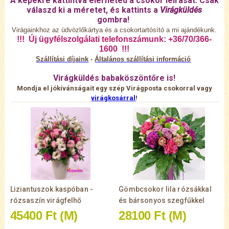
A képekre kattintva elérheted a csokor leírását. Csak
válaszd ki a méretet, és kattints a
Virágküldés
gombra!
Virágainkhoz az üdvözlőkártya és a csokortartósító a mi ajándékunk.
!!! Új ügyfélszolgálati telefonszámunk: +36/70/366-
1600 !!!
Szállítási díjaink
-
Általános
szállítási információ
Virágküldés babaköszöntőre is!
Mondja el jókívánságait egy szép Virágposta csokorral vagy
virágkosárral
!
Liziantuszok kaspóban -
Gömbcsokor lila rózsákkal
rózsaszín virágfelhő
és bársonyos szegfűkkel
45400 Ft
(M)
28100 Ft
(M)