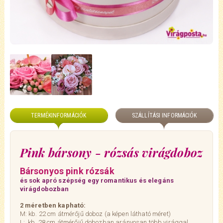
TERMÉKINFORMÁCIÓK
SZÁLLÍTÁSI INFORMÁCIÓK
Pink bársony - rózsás virágdoboz
Bársonyos pink rózsák
és sok apró szépség egy romantikus és
elegáns
virágdobozban
2 méretben kapható:
M: kb. 22 cm átmérőjű doboz (a képen látható méret)
L: kb. 28 cm átmérőjű dobozban arányosan több virággal