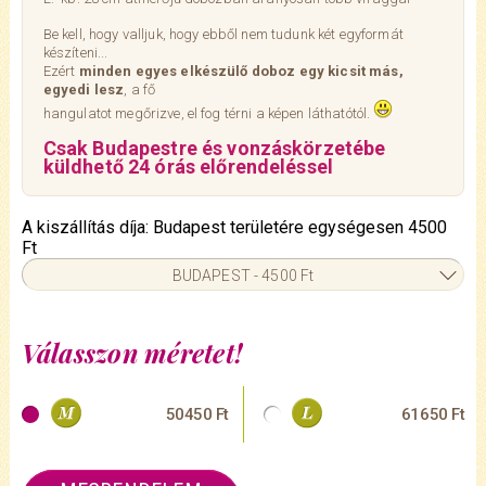
Be kell, hogy valljuk, hogy ebből nem tudunk két egyformát
készíteni...
Ezért
minden egyes elkészülő doboz egy kicsit más,
egyedi lesz
, a fő
hangulatot megőrizve, el fog térni a képen láthatótól.
Csak Budapestre és vonzáskörzetébe
küldhető 24 órás előrendeléssel
A kiszállítás díja: Budapest területére egységesen 4500
Ft
BUDAPEST - 4500 Ft
Válasszon méretet!
50450 Ft
61650 Ft