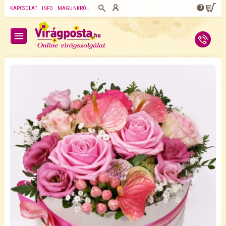
0
KAPCSOLAT
INFO
MAGUNKRÓL