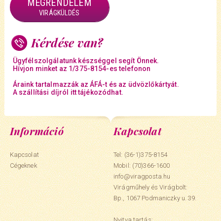
MEGRENDELEM
VIRÁGKÜLDÉS
Kérdése van?
Ügyfélszolgálatunk készséggel segít Önnek.
Hívjon minket az 1/375-8154-es telefonon
Áraink tartalmazzák az ÁFÁ-t és az üdvözlőkártyát.
A szállítási díjról itt tájékozódhat.
Információ
Kapcsolat
Kapcsolat
Tel: (36-1)375-8154
Cégeknek
Mobil:
(70)366-1600
info@viragposta.hu
Virágműhely és Virágbolt:
Bp., 1067 Podmaniczky u. 39.
Nyitva tartás: