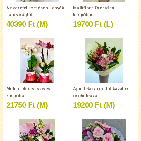
A szeretet kertjében - anyák
Multiflora Orchidea
napi virágtál
kaspóban
40390 Ft
(M)
19700 Ft
(L)
Midi orchidea szíves
Ajándékcsokor tátikával és
kaspóban
orchideával
21750 Ft
(M)
19200 Ft
(M)