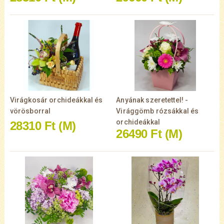
Virágkosár orchideákkal és
Anyának szeretettel! -
vörösborral
Virággömb rózsákkal és
orchideákkal
28310 Ft
(M)
26490 Ft
(M)