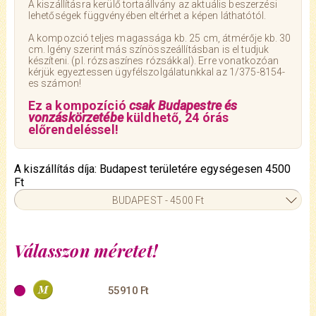
A kiszállításra kerülő tortaállvány az aktuális beszerzési
lehetőségek függvényében eltérhet a képen láthatótól.
A kompozció teljes magassága kb. 25 cm, átmérője kb. 30
cm. Igény szerint más színösszeállításban is el tudjuk
készíteni. (pl. rózsaszínes rózsákkal). Erre vonatkozóan
kérjük egyeztessen ügyfélszolgálatunkkal az 1/375-8154-
es számon!
Ez a kompozíció
csak Budapestre és
vonzáskörzetébe
küldhető, 24 órás
előrendeléssel!
A kiszállítás díja: Budapest területére egységesen 4500
Ft
BUDAPEST - 4500 Ft
Válasszon méretet!
55910 Ft