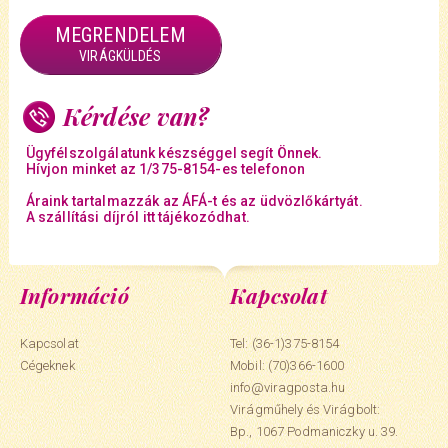
MEGRENDELEM
VIRÁGKÜLDÉS
Kérdése van?
Ügyfélszolgálatunk készséggel segít Önnek.
Hívjon minket az 1/375-8154-es telefonon
Áraink tartalmazzák az ÁFÁ-t és az üdvözlőkártyát.
A szállítási díjról itt tájékozódhat.
Információ
Kapcsolat
Kapcsolat
Tel: (36-1)375-8154
Cégeknek
Mobil:
(70)366-1600
info@viragposta.hu
Virágműhely és Virágbolt:
Bp., 1067 Podmaniczky u. 39.