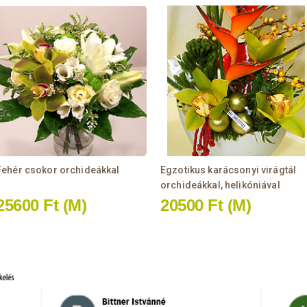
Fehér csokor orchideákkal
Egzotikus karácsonyi virágtál
orchideákkal, helikóniával
25600 Ft
(M)
20500 Ft
(M)