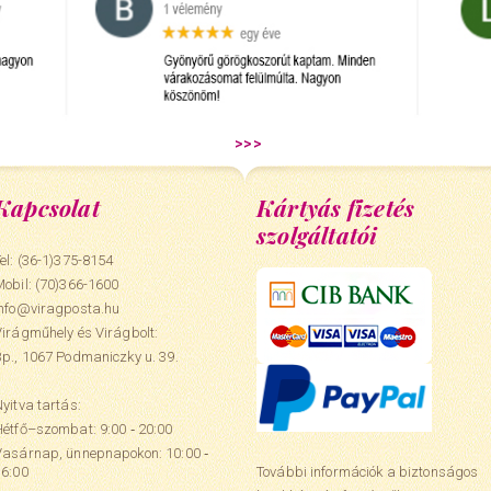
Kapcsolat
Kártyás fizetés
szolgáltatói
el: (36-1)375-8154
Mobil:
(70)366-1600
info@viragposta.hu
Virágműhely és Virágbolt:
Bp., 1067 Podmaniczky u. 39.
yitva tartás:
Hétfő–szombat: 9:00 ‑ 20:00
Vasárnap, ünnepnapokon: 10:00 ‑
További információk a biztonságos
16:00