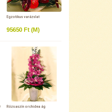
Egzotikus varázslat
95650 Ft
(M)
r
Rózsaszín orchidea ág