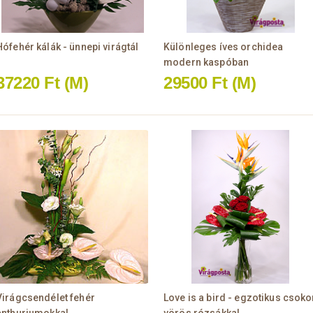
Hófehér kálák - ünnepi virágtál
Különleges íves orchidea
modern kaspóban
37220 Ft
(M)
29500 Ft
(M)
Virágcsendélet fehér
Love is a bird - egzotikus csoko