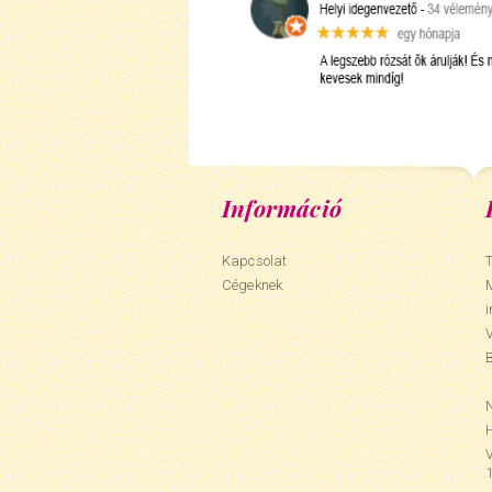
Információ
Kapcsolat
T
Cégeknek
N