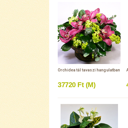
Orchidea tál tavaszi hangulatban
37720 Ft
(M)