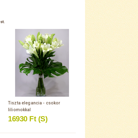
st.
Tiszta elegancia - csokor
liliomokkal
16930 Ft
(S)