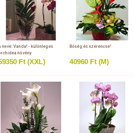
A neve: Vanda! - különleges
Bőség és szerencse!
orchidea növény
59350 Ft
(XXL)
40960 Ft
(M)