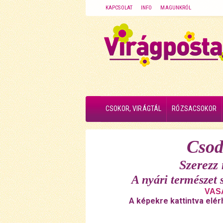
KAPCSOLAT
INFO
MAGUNKRÓL
CSOKOR, VIRÁGTÁL
RÓZSACSOKOR
Csod
Szerezz
A nyári természet 
VASÁ
A képekre kattintva elér