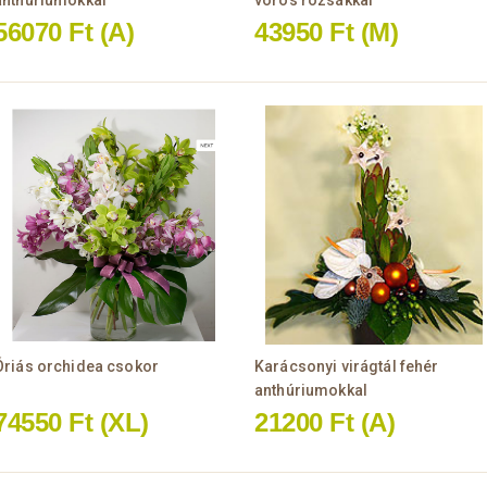
anthuriumokkal
vörös rózsákkal
56070 Ft
(A)
43950 Ft
(M)
Óriás orchidea csokor
Karácsonyi virágtál fehér
anthúriumokkal
74550 Ft
(XL)
21200 Ft
(A)