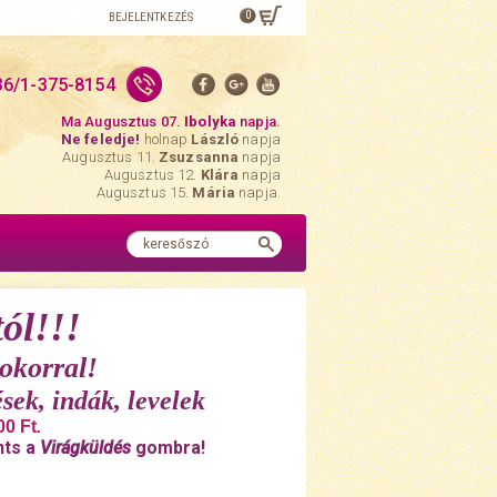
0
BEJELENTKEZÉS
36/1-375-8154
Ma Augusztus 07.
Ibolyka
napja.
Ne feledje!
holnap
László
napja
Augusztus 11.
Zsuzsanna
napja
Augusztus 12.
Klára
napja
Augusztus 15.
Mária
napja.
ól!!!
okorral!
sek, indák, levelek
00 Ft
.
nts a
Virágküldés
gombra!