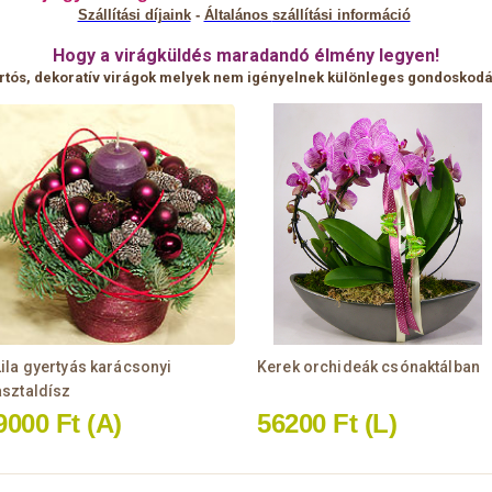
Szállítási díjaink
-
Általános
szállítási információ
Hogy a virágküldés maradandó élmény legyen!
rtós, dekoratív virágok melyek nem igényelnek különleges gondoskodá
Lila gyertyás karácsonyi
Kerek orchideák csónaktálban
asztaldísz
9000 Ft
(A)
56200 Ft
(L)