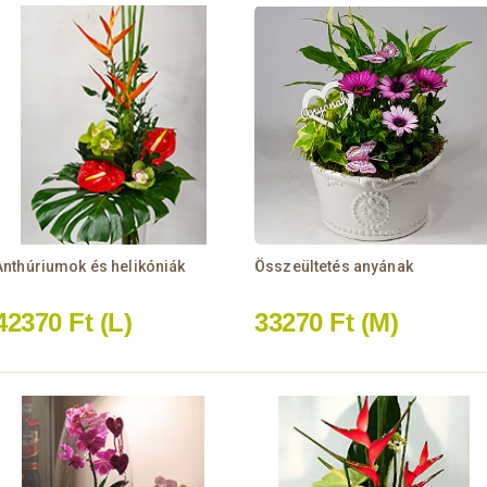
Anthúriumok és helikóniák
Összeültetés anyának
42370 Ft
(L)
33270 Ft
(M)