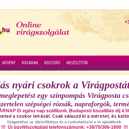
+
NÖVÉNY
KOSARAK
KOSZORÚ
KIEGÉSZÍTŐK
ás nyári csokrok a Virágpostát
 meglepetést egy színpompás Virágposta cs
szertelen szépségei rózsák, napraforgók, termé
RNAP IS egész nap szállítunk. Budapesti kiszállítás díj 4.5
heted a csokor leírását. Csak válaszd ki a méretet, és katti
Virágainkhoz az üdvözlőkártya és a csokortartósító a mi ajándékunk.
!!! Új ügyfélszolgálati telefonszámunk: +36/70/366-1600 !!!