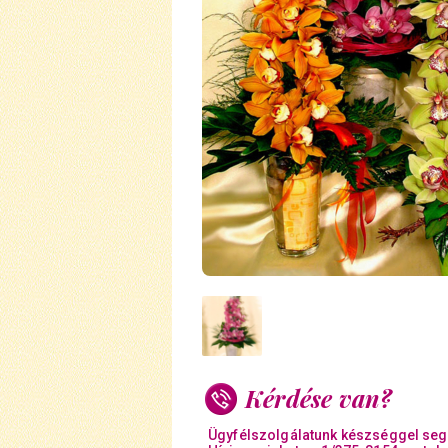
Kérdése van?
Ügyfélszolgálatunk készséggel seg