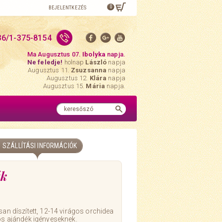
0
BEJELENTKEZÉS
36/1-375-8154
Ma Augusztus 07.
Ibolyka
napja.
Ne feledje!
holnap
László
napja
Augusztus 11.
Zsuzsanna
napja
Augusztus 12.
Klára
napja
Augusztus 15.
Mária
napja.
SZÁLLÍTÁSI INFORMÁCIÓK
ák
san díszített, 12-14 virágos orchidea
tós ajándék igényeseknek.