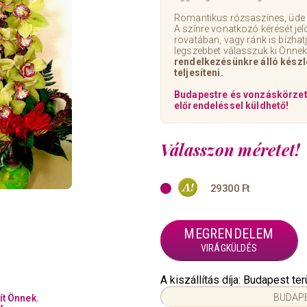
Romantikus rózsaszínes, üde 
A színre vonatkozó kérését je
rovatában, vagy ránk is bízhatj
legszebbet válasszuk ki Önnek
rendelkezésünkre álló készl
teljesíteni.
Budapestre és vonzáskörze
előrendeléssel küldhető
!
Válasszon méretet!
29300 Ft
MEGRENDELEM
VIRÁGKÜLDÉS
A kiszállítás díja: Budapest t
BUDAPE
ít Önnek.