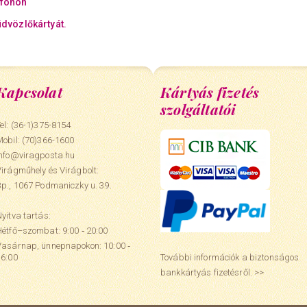
efonon
üdvözlőkártyát.
Kapcsolat
Kártyás fizetés
szolgáltatói
el: (36-1)375-8154
Mobil:
(70)366-1600
info@viragposta.hu
Virágműhely és Virágbolt:
Bp., 1067 Podmaniczky u. 39.
yitva tartás:
Hétfő–szombat: 9:00 ‑ 20:00
Vasárnap, ünnepnapokon: 10:00 ‑
További információk a biztonságos
16:00
bankkártyás fizetésről. >>