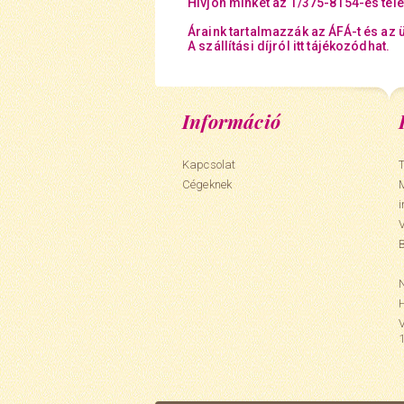
Hívjon minket az 1/375-8154-es tel
Áraink tartalmazzák az ÁFÁ-t és az 
A szállítási díjról itt tájékozódhat.
Információ
Kapcsolat
T
Cégeknek
N