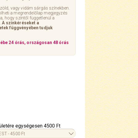
zöld, vagy vidám sárgás színekben.
lölheti a megrendelőlap megjegyzés
a, hogy színtől függetlenül a
.
A színkéréseket a
etek függvényében tudjuk
tébe
24 órás, országosan 48 órás
erületére egységesen 4500 Ft
ST - 4500 Ft