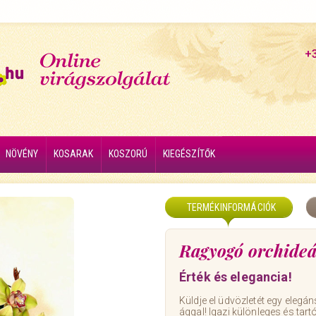
+
NÖVÉNY
KOSARAK
KOSZORÚ
KIEGÉSZÍTŐK
TERMÉKINFORMÁCIÓK
Ragyogó orchide
Érték és elegancia!
Küldje el üdvözletét egy elegán
ággal! Igazi különleges és tar