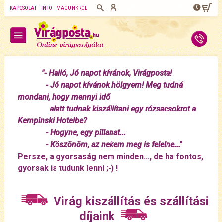
0
KAPCSOLAT
INFO
MAGUNKRÓL
"- Halló, Jó napot kívánok, Virágposta!
- Jó napot kívánok hölgyem! Meg tudná
mondani, hogy mennyi idő
alatt tudnak kiszállítani egy rózsacsokrot a
Kempinski Hotelbe?
- Hogyne, egy pillanat...
- Köszönöm, az nekem meg is felelne..."
Persze, a gyorsaság nem minden..., de ha fontos,
gyorsak is tudunk lenni ;-) !
Virág kiszállítás és szállítási
díjaink