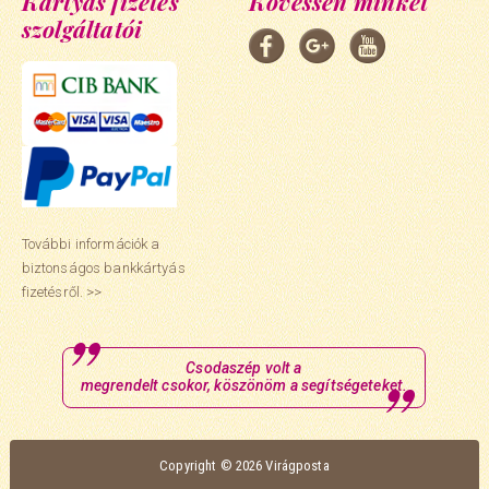
Kártyás fizetés
Kövessen minket
szolgáltatói
További információk a
biztonságos bankkártyás
fizetésről. >>
Csodaszép volt a
megrendelt csokor, köszönöm a segítségeteket.
Copyright © 2026 Virágposta