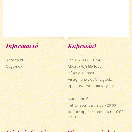
Információ
Kapcsolat
Kapcsolat
Tel: (36-1)375-8154
Cégeknek
Mobil:
(70)366-1600
info@viragposta.hu
Virágműhely és Virágbolt:
Bp., 1067 Podmaniczky u. 39.
Nyitva tartás:
Hétfő–szombat: 9:00 ‑ 20:00
Vasárnap, ünnepnapokon: 10:00 ‑
16:00