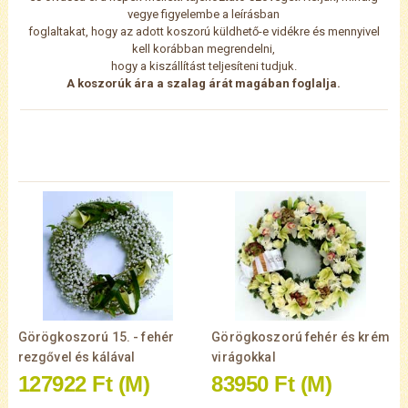
vegye figyelembe a leírásban
foglaltakat, hogy az adott koszorú küldhető-e vidékre és mennyivel
kell korábban megrendelni,
hogy a kiszállítást teljesíteni tudjuk.
A koszorúk ára a szalag árát magában foglalja.
Görögkoszorú 15. - fehér
Görögkoszorú fehér és krém
rezgővel és kálával
virágokkal
127922 Ft
(M)
83950 Ft
(M)