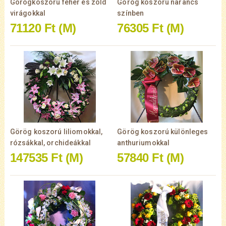
Görögkoszorú fehér és zöld
Görög koszorú narancs
virágokkal
színben
71120 Ft
(M)
76305 Ft
(M)
Görög koszorú liliomokkal,
Görög koszorú különleges
rózsákkal, orchideákkal
anthuriumokkal
147535 Ft
(M)
57840 Ft
(M)