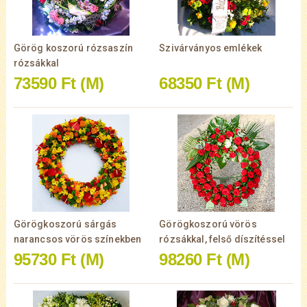
Görög koszorú rózsaszín
Szivárványos emlékek
rózsákkal
73590 Ft
(M)
68350 Ft
(M)
Görögkoszorú sárgás
Görögkoszorú vörös
narancsos vörös színekben
rózsákkal, felső díszítéssel
95730 Ft
(M)
98260 Ft
(M)