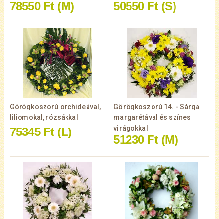
78550 Ft
(M)
50550 Ft
(S)
Görögkoszorú orchideával,
Görögkoszorú 14. - Sárga
liliomokal, rózsákkal
margarétával és színes
virágokkal
75345 Ft
(L)
51230 Ft
(M)