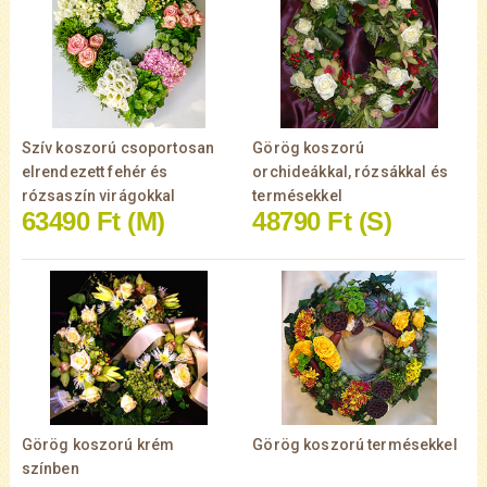
Szív koszorú csoportosan
Görög koszorú
elrendezett fehér és
orchideákkal, rózsákkal és
rózsaszín virágokkal
termésekkel
63490 Ft
(M)
48790 Ft
(S)
Görög koszorú krém
Görög koszorú termésekkel
színben