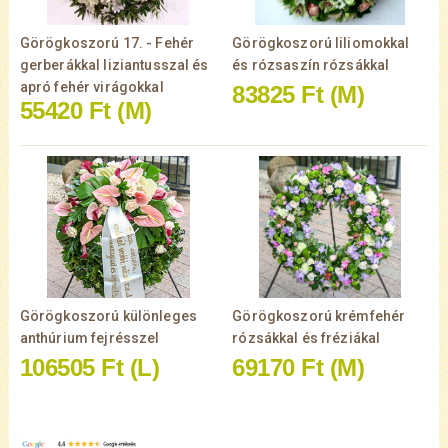
Görögkoszorú 17. - Fehér
Görögkoszorú liliomokkal
gerberákkal liziantusszal és
és rózsaszín rózsákkal
apró fehér virágokkal
83825 Ft
(M)
55420 Ft
(M)
Görögkoszorú különleges
Görögkoszorú krémfehér
anthúrium fejrésszel
rózsákkal és fréziákal
106505 Ft
(L)
69170 Ft
(M)