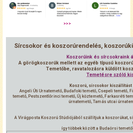
Sírcsokor és koszorúrendelés, koszorúk
Koszorúink és sírcsokraink á
A görögkoszorúk mellett az egyéb típusú koszorú
Temetőbe, ravatalozásra küldött kosz
Temetésre szóló kis
Koszorú, sírcsokor kiszállítást
Angeli Úti Urnatemető, Budafoki temető, Csepeli temető, F
temető, Pestszentlőrinci temető, Új köztemető, Farkasréti tem
úrnatemető, Tamás utcai úrnatem
A Virágposta Koszorú Stúdiójából szállítjuk a koszorúkat, 
így többek között a Budaörsi temetőb