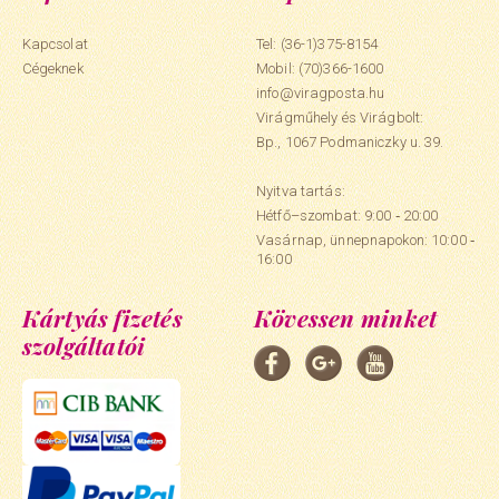
Kapcsolat
Tel: (36-1)375-8154
Cégeknek
Mobil:
(70)366-1600
info@viragposta.hu
Virágműhely és Virágbolt:
Bp., 1067 Podmaniczky u. 39.
Nyitva tartás:
Hétfő–szombat: 9:00 ‑ 20:00
Vasárnap, ünnepnapokon: 10:00 ‑
16:00
Kártyás fizetés
Kövessen minket
szolgáltatói