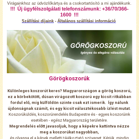
Virágainkhoz az üdvözlőkártya és a csokortartósító a mi ajándékunk.
!!! Új ügyfélszolgálati telefonszámunk: +36/70/366-
1600 !!!
Szállítási díjaink
-
Általános
szállítási információ
Görögkoszorúk
Különleges koszorút keres? Magyarországon a görög koszorú,
ez a körbekötött, dúsan virágozott koszorú egy kicsit ritkábban
fordul elő, míg külföldön szinte csak ezt ismerik.
Így nálunk
újdonságnak számít, és egy kicsit választékosabb ízlést mutat.
Koszorúküldés, koszorúrendelés Budapestre és - egyes koszorúink
esetében - egész Magyarország területére.
Megrendelés előtt javasoljuk, hogy a képekre kattintva nézze
meg a koszorúkat nagyobban,
és olvassa el a képek melletti tájékoztató szöveget. Kérjük, mindig