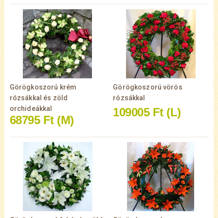
Görögkoszorú krém
Görögkoszorú vörös
rózsákkal és zöld
rózsákkal
orchideákkal
109005 Ft
(L)
68795 Ft
(M)