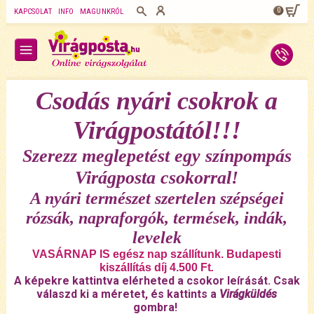
0
KAPCSOLAT
INFO
MAGUNKRÓL
Csodás nyári csokrok a
Virágpostától!!!
Szerezz meglepetést egy színpompás
Virágposta csokorral!
A nyári természet szertelen szépségei
rózsák, napraforgók, termések, indák,
levelek
VASÁRNAP IS egész nap szállítunk. Budapesti
kiszállítás díj 4.500 Ft
.
A képekre kattintva elérheted a csokor leírását. Csak
válaszd ki a méretet, és kattints a
Virágküldés
gombra!