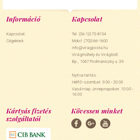
Információ
Kapcsolat
Kapcsolat
Tel: (36-1)375-8154
Cégeknek
Mobil:
(70)366-1600
info@viragposta.hu
Virágműhely és Virágbolt:
Bp., 1067 Podmaniczky u. 39.
Nyitva tartás:
Hétfő–szombat: 9:00 ‑ 20:00
Vasárnap, ünnepnapokon: 10:00 ‑
16:00
Kártyás fizetés
Kövessen minket
szolgáltatói