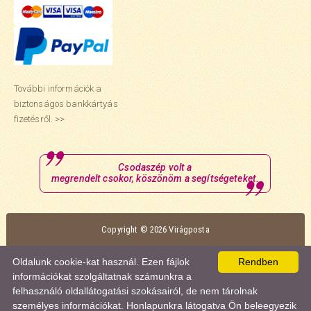
További információk a
biztonságos bankkártyás
fizetésről. >>
Csodaszép volt a
megrendelt csokor, köszönöm a segítségeteket.
Copyright © 2026 Virágposta
Oldalunk optimális megtekintéséhez a Mozilla Firefox vagy a Google Chrome
Oldalunk cookie-kat használ. Ezen fájlok
Rendben
böngészőt ajánljuk.
információkat szolgáltatnak számunkra a
felhasználó oldallátogatási szokásairól, de nem tárolnak
személyes információkat. Honlapunkra látogatva Ön beleegyezik