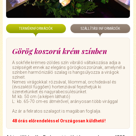
TERMÉKINFORMÁCIÓK
SZÁLLÍTÁSI INFORMÁCIÓK
Görög koszorú krém színben
A sokféle krémes-zöldes szín vibráló váltakozása adja a
szépségét ennek az elegáns görögkoszorúnak, amelynél a
színben harmónizáló szalag is hangsúlyozza a virágok
színeit.
Nemes virágokkal: rózsával, liliommal, orchideával és
(évszaktól függően) hortenziával fejezhetjük ki
szeretetünket és nagyrabecsülésünket.
M: kb. 50 cm (a képen látható)
L: kb. 65-70 cm-es átmérővel, arányosan több virággal
Az ár a feliratos szalagot is magában foglalja.
48 órás előrendeléssel Országosan küldhető!