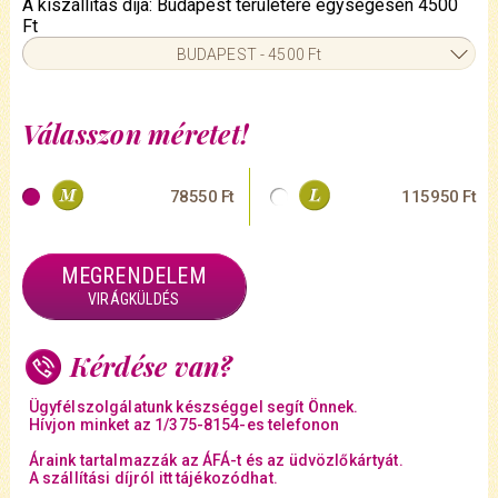
A kiszállítás díja: Budapest területére egységesen 4500
Ft
BUDAPEST - 4500 Ft
Válasszon méretet!
78550 Ft
115950 Ft
MEGRENDELEM
VIRÁGKÜLDÉS
Kérdése van?
Ügyfélszolgálatunk készséggel segít Önnek.
Hívjon minket az 1/375-8154-es telefonon
Áraink tartalmazzák az ÁFÁ-t és az üdvözlőkártyát.
A szállítási díjról itt tájékozódhat.