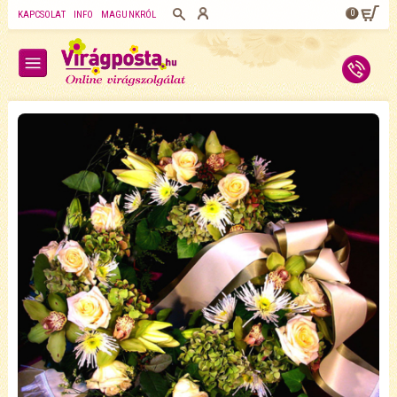
0
KAPCSOLAT
INFO
MAGUNKRÓL