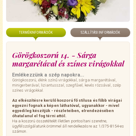
TERMÉKINFORMÁCIÓK
SZÁLLÍTÁSI INFORMÁCIÓK
Görögkoszorú 14. - Sárga
margarétával és színes virágokkal
Emlékezzünk a szép napokra...
Görögkoszorú, élénk színű virágokkal, sárga margarétával,
minigerberával, liziantusszal, szegfűvel, kevés
rózsával,
szép
színes virágokkal.
Az elkészítésre kerülő koszorú fő stílusa és főbb virágai
egyezni fognak a képen láthatóval, ugyanakkor - mivel
egyedileg készítjük - részleteiben, elrendezésében
óhatalanul el fog térni attól.
Ha a koszorú összetételét illetően pontosítani szeretne,
ügyfélszolgálatunk örömmel áll rendelkezésre az 1/375-8154-es
számon.