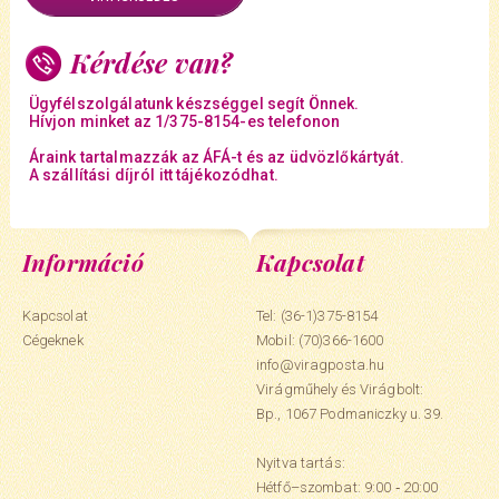
Kérdése van?
Ügyfélszolgálatunk készséggel segít Önnek.
Hívjon minket az 1/375-8154-es telefonon
Áraink tartalmazzák az ÁFÁ-t és az üdvözlőkártyát.
A szállítási díjról itt tájékozódhat.
Információ
Kapcsolat
Kapcsolat
Tel: (36-1)375-8154
Cégeknek
Mobil:
(70)366-1600
info@viragposta.hu
Virágműhely és Virágbolt:
Bp., 1067 Podmaniczky u. 39.
Nyitva tartás:
Hétfő–szombat: 9:00 ‑ 20:00