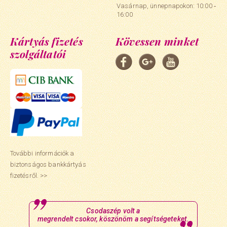
Vasárnap, ünnepnapokon: 10:00 ‑
16:00
Kártyás fizetés
Kövessen minket
szolgáltatói
További információk a
biztonságos bankkártyás
fizetésről. >>
Csodaszép volt a
megrendelt csokor, köszönöm a segítségeteket.