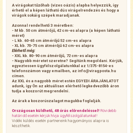
A virágokat tűzőhab (vizes oázis) alapba helyezzük,
így
érhető el a képen látható dús virágelrendezés
és hogy a
virágok sokáig szépek maradjanak.
Azonnal rendelhető 3 méretben:
- M kb. 50 cm átmérőjű, 42 cm-es alapra (a képen látható
méret)
- L kb. 60-65 cm átmérőjű 5
2 cm-es alapra
- XL kb. 70-75 cm átmérőjű 62 cm-es alapra
Elérhető még:
- XXL kb. 80-90 cm átmérőjű, 72 cm-es alapra
- Nagyobb méretet szeretne? Segítünk megoldani. Kérjük,
egyeztessen ügyfélszolgálatunkkal az 1/375-8154-es
telefonszámon vagy emailben, az info@viragposta.hu
címen.
Az XXL és a nagyobb méret estén EGYEDI ÁRAJÁNLATOT
adunk, így Ön az aktuálisan elérhető legkedvezőbb áron
tudja a koszorút megrendelni.
Az árak a koszorúszalagot magukba foglalják.
Országosan küldhető, 48 órás előrendeléssel!
Rövidebb
határidő esetén kérjük hívja ügyfélszolgálatunkat!
Vidéki küldés esetén partnereink hagyományos alapra is
készíthetik.