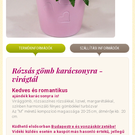
TERMÉKINFORMÁCIÓK
SZÁLLÍTÁSI INFORMÁCIÓK
Rózsás gömb karácsonyra -
virágtál
Kedves és romantikus
ajándék karácsonyra is!
Virággömb, rózsaszínes rózsákkal, lizivel, margarétákkal,
színben harmonizáló fényes gömbökkel turbózva!
Az "M" méretű kompozíció magassága 20-25 cm, átmérője kb. 20
cm.
Küdhető elsősorban
Budapestre és vonzáskörzetébe!
Vidéki küldés esetén a kaspót más hasonló értékű, jellegű