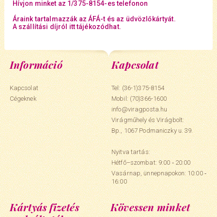
Hívjon minket az 1/375-8154-es telefonon
Áraink tartalmazzák az ÁFÁ-t és az üdvözlőkártyát.
A szállítási díjról itt tájékozódhat.
Információ
Kapcsolat
Kapcsolat
Tel: (36-1)375-8154
Cégeknek
Mobil:
(70)366-1600
info@viragposta.hu
Virágműhely és Virágbolt:
Bp., 1067 Podmaniczky u. 39.
Nyitva tartás:
Hétfő–szombat: 9:00 ‑ 20:00
Vasárnap, ünnepnapokon: 10:00 ‑
16:00
Kártyás fizetés
Kövessen minket