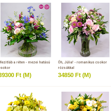
Mezitláb a réten - mezei hatású
Óh, Júlia! - romanikus csokor
csokor
rózsákkal
39300 Ft
(M)
34850 Ft
(M)