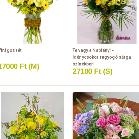
Virágos rét
Te vagy a Napfény! -
Idénycsokor ragyogó sárga
színekben
17000 Ft
(M)
27100 Ft
(S)