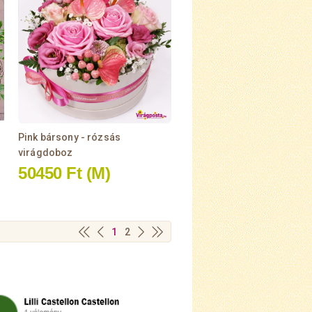
Pink bársony - rózsás
virágdoboz
50450 Ft
(M)
1
2