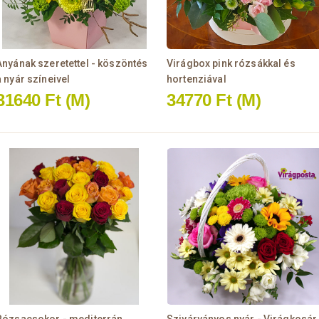
Anyának szeretettel - köszöntés
Virágbox pink rózsákkal és
a nyár színeivel
hortenziával
31640 Ft
(M)
34770 Ft
(M)