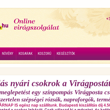
+
NÖVÉNY
KOSARAK
KOSZORÚ
KIEGÉSZÍTŐK
ás nyári csokrok a Virágpostát
 meglepetést egy színpompás Virágposta cs
szertelen szépségei rózsák, napraforgók, termé
RNAP IS egész nap szállítunk. Budapesti kiszállítás díj 4.5
heted a csokor leírását. Csak válaszd ki a méretet, és katti