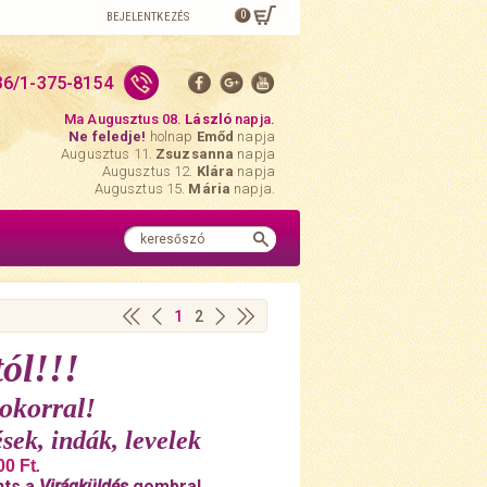
0
BEJELENTKEZÉS
36/1-375-8154
Ma Augusztus 08.
László
napja.
Ne feledje!
holnap
Emőd
napja
Augusztus 11.
Zsuzsanna
napja
Augusztus 12.
Klára
napja
Augusztus 15.
Mária
napja.
1
2
ól!!!
okorral!
sek, indák, levelek
00 Ft
.
nts a
Virágküldés
gombra!