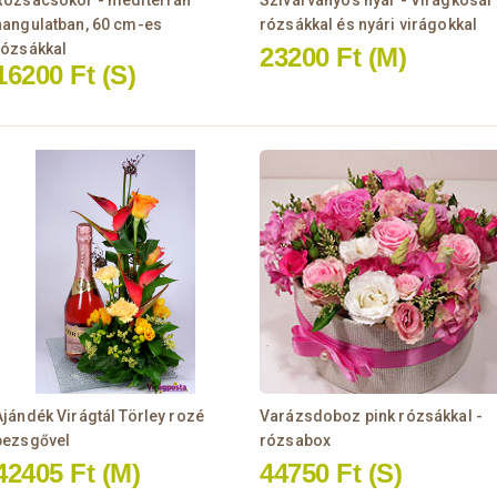
Rózsacsokor - mediterrán
Szivárványos nyár - Virágkosár
hangulatban, 60 cm-es
rózsákkal és nyári virágokkal
rózsákkal
23200 Ft
(M)
16200 Ft
(S)
Ajándék Virágtál Törley rozé
Varázsdoboz pink rózsákkal -
pezsgővel
rózsabox
42405 Ft
(M)
44750 Ft
(S)