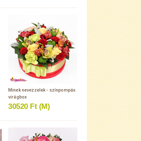
Minek nevezzelek - színpompás
virágbox
30520 Ft
(M)