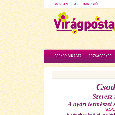
KAPCSOLAT
INFO
MAGUNKRÓL
CSOKOR, VIRÁGTÁL
RÓZSACSOKOR
Csod
Szerezz
A nyári természet 
VASÁ
A képekre kattintva elér