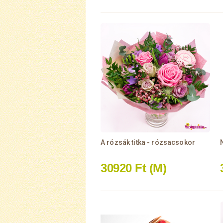
A rózsák titka - rózsacsokor
30920 Ft
(M)