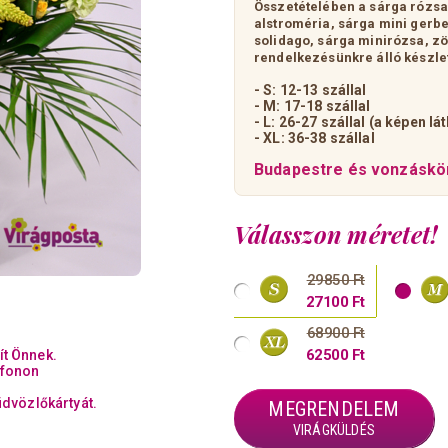
Összetételében a sárga rózsa a
alstroméria, sárga mini gerbe
solidago, sárga minirózsa, zöl
rendelkezésünkre álló készle
- S: 12-13
szállal
- M: 17-18
szállal
- L: 26-27
szállal (a képen lá
- XL: 36-38 szállal
Budapestre és vonzáskör
Válasszon méretet!
29850 Ft
27100 Ft
68900 Ft
62500 Ft
ít Önnek.
efonon
üdvözlőkártyát.
MEGRENDELEM
VIRÁGKÜLDÉS