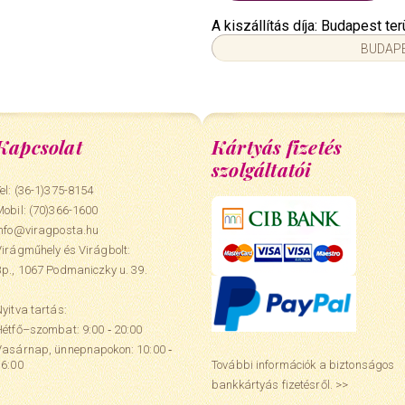
A kiszállítás díja: Budapest t
BUDAPE
Kapcsolat
Kártyás fizetés
szolgáltatói
el: (36-1)375-8154
Mobil:
(70)366-1600
info@viragposta.hu
Virágműhely és Virágbolt:
Bp., 1067 Podmaniczky u. 39.
yitva tartás:
Hétfő–szombat: 9:00 ‑ 20:00
Vasárnap, ünnepnapokon: 10:00 ‑
További információk a biztonságos
16:00
bankkártyás fizetésről. >>