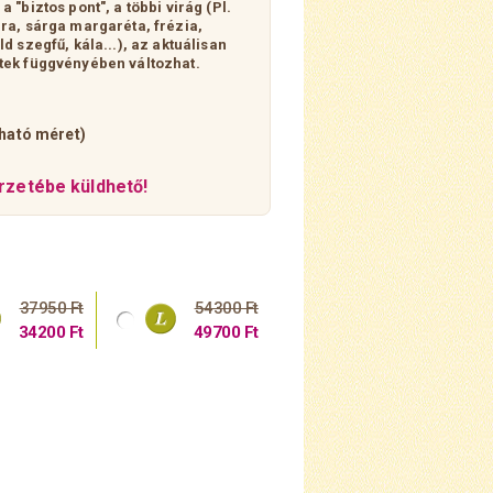
 "biztos pont", a többi virág (Pl.
ra, sárga margaréta, frézia,
d szegfű, kála...), az aktuálisan
tek függvényében változhat.
tható méret)
zetébe küldhető!
37950 Ft
54300 Ft
34200 Ft
49700 Ft