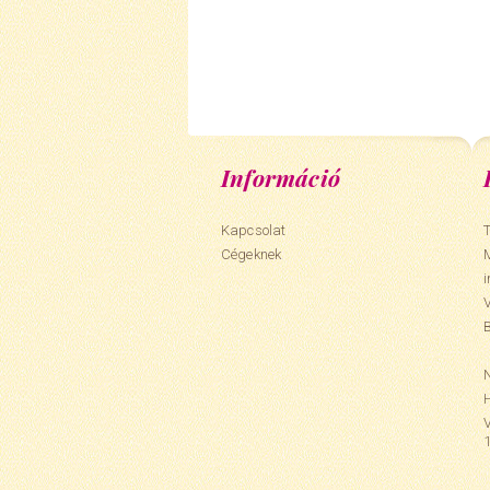
Információ
Kapcsolat
T
Cégeknek
N