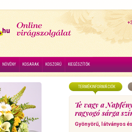
+
NÖVÉNY
KOSARAK
KOSZORÚ
KIEGÉSZÍTŐK
TERMÉKINFORMÁCIÓK
Te vagy a Napfény
ragyogó sárga sz
Gyönyörű, látványos és