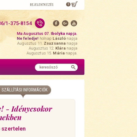
0
BEJELENTKEZÉS
36/1-375-8154
Ma Augusztus 07.
Ibolyka
napja.
Ne feledje!
holnap
László
napja
Augusztus 11.
Zsuzsanna
napja
Augusztus 12.
Klára
napja
Augusztus 15.
Mária
napja.
SZÁLLÍTÁSI INFORMÁCIÓK
! - Idénycsokor
ínekben
 szertelen