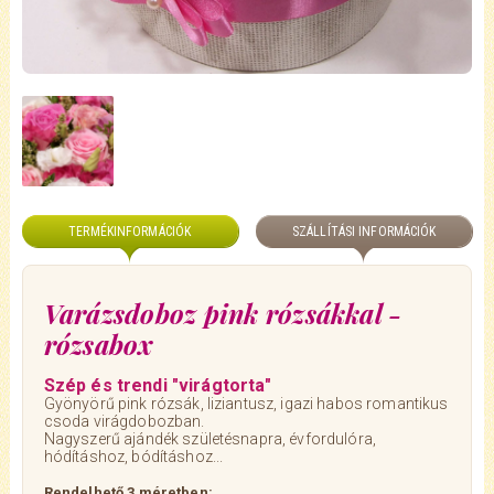
TERMÉKINFORMÁCIÓK
SZÁLLÍTÁSI INFORMÁCIÓK
Varázsdoboz pink rózsákkal -
rózsabox
Szép és trendi "virágtorta"
Gyönyörű pink rózsák, liziantusz, igazi habos romantikus
csoda virágdobozban.
Nagyszerű ajándék születésnapra, évfordulóra,
hódításhoz, bódításhoz...
Rendelhető 3 méretben: