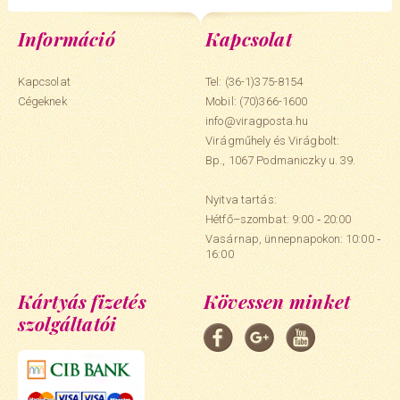
Információ
Kapcsolat
Kapcsolat
Tel: (36-1)375-8154
Cégeknek
Mobil:
(70)366-1600
info@viragposta.hu
Virágműhely és Virágbolt:
Bp., 1067 Podmaniczky u. 39.
Nyitva tartás:
Hétfő–szombat: 9:00 ‑ 20:00
Vasárnap, ünnepnapokon: 10:00 ‑
16:00
Kártyás fizetés
Kövessen minket
szolgáltatói