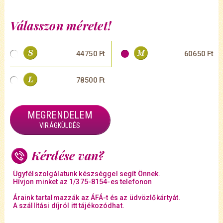
Válasszon méretet!
44750 Ft
60650 Ft
78500 Ft
MEGRENDELEM
VIRÁGKÜLDÉS
Kérdése van?
Ügyfélszolgálatunk készséggel segít Önnek.
Hívjon minket az 1/375-8154-es telefonon
Áraink tartalmazzák az ÁFÁ-t és az üdvözlőkártyát.
A szállítási díjról itt tájékozódhat.