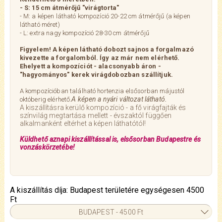
- S: 15 cm átmérőjű "virágtorta"
- M: a képen látható kompozíció 20-22 cm átmérőjű (a képen
látható méret)
- L: extra nagy kompozíció
28-30 cm átmérőjű
Figyelem! A képen látható dobozt sajnos a forgalmazó
kivezette a forgalomból. Így az már nem elérhető.
Ehelyett a kompozíciót - alacsonyabb áron -
"hagyományos" kerek virágdobozban szállítjuk.
A kompozícióban található hortenzia elsősorban májustól
A képen a nyári változat látható.
októberig elérhető.
A kiszállításra kerülő kompozíció - a fő virágfajták és
színvilág megtartása mellett - évszaktól függően
alkalmanként eltérhet a képen láthatótól!
Küldhető aznapi kiszállítással is, elsősorban Budapestre és
vonzáskörzetébe!
A kiszállítás díja: Budapest területére egységesen 4500
Ft
BUDAPEST - 4500 Ft