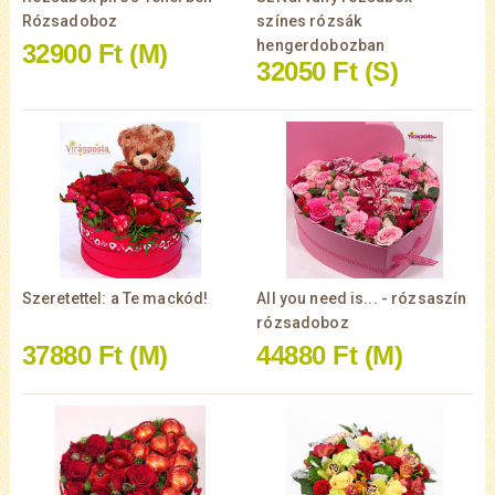
Rózsadoboz
színes rózsák
hengerdobozban
32900 Ft
(M)
32050 Ft
(S)
Szeretettel: a Te mackód!
All you need is... - rózsaszín
rózsadoboz
37880 Ft
(M)
44880 Ft
(M)