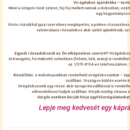
Virágdoboz ajándékba – tartó
Mivel a virágok rövid száron, fej-fej mellett vannak a dobozban, ezé
egy hagyományos v
Vörös rózsákkal igazi szerelmes meglepetés, a pinkes-rózsaszínes ö
szívárványos rózsadoboz akár üzleti ajándéknak, szü
Egyedi rózsadobozok az Ön elképzelése szerint!!!
Virágdoboza
Extravagáns, formabontó színekben (fekete, kék, arany) is rendelhe
az 1/375-8154-es telefonszámon.
Kiszállítás:
a webshopunkban rendelhető virágdobozainkat – épp
szállítani. Országos küldés esetén k
Virágdobozaink egy része akár aznapi kiszállítással is rendel
előrendeléssel tudjuk szállítani. Kérjük mindig olvassa 
Sürgős esetben kérjük hívja ügyfélszolgálatunka
Lepje meg kedvesét egy kápr