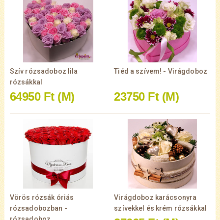
Szív rózsadoboz lila
Tiéd a szívem! - Virágdoboz
rózsákkal
64950 Ft
(M)
23750 Ft
(M)
Vörös rózsák óriás
Virágdoboz karácsonyra
rózsadobozban -
szívekkel és krém rózsákkal
rózsadoboz