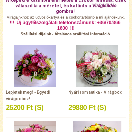
A képekre kattintva elérheted a csokor leírását. Csak
válaszd ki a méretet, és kattints a
Virágküldés
gombra!
Virágainkhoz az üdvözlőkártya és a csokortartósító a mi ajándékunk.
!!! Új ügyfélszolgálati telefonszámunk: +36/70/366-
1600 !!!
Szállítási díjaink
-
Általános
szállítási információ
Lepjetek meg! - Egyedi
Nyári romantika - Virágbox
virágdoboz!
25200 Ft
(S)
29880 Ft
(S)