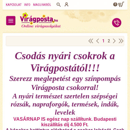
0
KAPCSOLAT
INFO
MAGUNKRÓL
1
2
Csodás nyári csokrok a
Virágpostától!!!
Szerezz meglepetést egy színpompás
Virágposta csokorral!
A nyári természet szertelen szépségei
rózsák, napraforgók, termések, indák,
levelek
VASÁRNAP IS egész nap szállítunk. Budapesti
kiszállítás díj 4.500 Ft
.