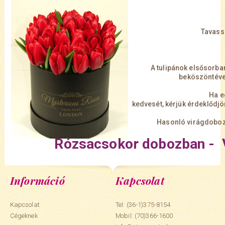
Tavassz
A tulipánok elsősorba
beköszöntével
Ha e
kedvesét, kérjük érdeklődjö
Hasonló virágdoboz 
Rózsacsokor dobozban - 
Információ
Kapcsolat
Kapcsolat
Tel: (36-1)375-8154
Cégeknek
Mobil:
(70)366-1600