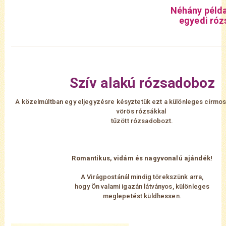
Néhány példa
egyedi róz
Szív alakú rózsadoboz
A közelmúltban egy eljegyzésre késyztetük ezt a különleges cirmo
vörös rózsákkal
tűzött rózsadobozt.
Romantikus, vidám és nagyvonalú ajándék!
A Virágpostánál mindig törekszünk arra,
hogy Ön valami igazán látványos, különleges
meglepetést küldhessen.