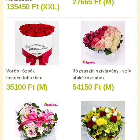
27665 Ft
(M)
135450 Ft
(XXL)
Vörös rózsák
Rózsaszín szivárvány - szív
hengerdobozban
alakú rózsabox
35100 Ft
(M)
54150 Ft
(M)