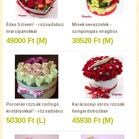
Édes Szívem! - rózsadoboz
Minek nevezzelek -
marcipánokkal
színpompás virágbox
49000 Ft
(M)
30520 Ft
(M)
Porcelán rózsák csillogó
Karácsonyi vörös rózsák
kristályokkal! - rózsadoboz
hengerdobozban
50300 Ft
(L)
45930 Ft
(M)