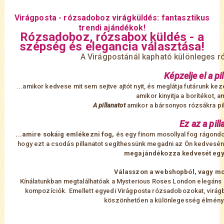
Virágposta - rózsadoboz virágküldés: fantasztikus
trendi ajándékok!
Rózsadoboz, rózsabox küldés - a
szépség és elegancia választása!
A Virágpostánál kapható különleges r
Képzelje el a pil
...amikor kedvese mit sem sejtve ajtót nyit, és meglátja futárunk k
amikor kinyitja a borítékot, a
A pillanatot
amikor a bársonyos rózsákra pill
Ez az a pill
...amire sokáig emlékezni fog,
és egy finom mosollyal fog rágondo
hogy ezt a csodás pillanatot segíthessünk megadni az Ön kedvesén
megajándékozza kedvesét egy é
Válasszon a webshopból, vagy mon
Kínálatunkban megtalálhatóak a Mysterious Roses London elegáns é
kompozíciók. Emellett egyedi Virágposta rózsadobozokat, virágbo
köszönhetően a különlegesség élmény