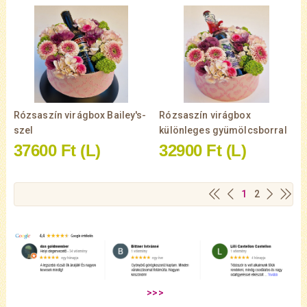
Rózsaszín virágbox Bailey's-
Rózsaszín virágbox
szel
különleges gyümölcsborral
37600 Ft
(L)
32900 Ft
(L)
1
2