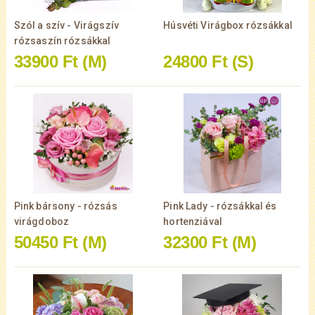
Szól a szív - Virágszív
Húsvéti Virágbox rózsákkal
rózsaszín rózsákkal
33900 Ft
(M)
24800 Ft
(S)
Pink bársony - rózsás
Pink Lady - rózsákkal és
virágdoboz
hortenziával
50450 Ft
(M)
32300 Ft
(M)