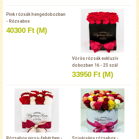
Pink rózsák hengedobozban
- Rózsabox
40300 Ft
(M)
Vörös rózsák exkluzív
dobozban 16 - 25 szál
33950 Ft
(M)
Rózsabox piros-fehérben -
Szivárvány rózsabox -