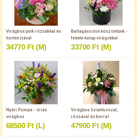
Virágbox pink rózsákkal és
Ballagásodon köszöntünk -
hortenziával
fekete kalap virágokkal
34770 Ft
(M)
33700 Ft
(M)
Nyári Pompa - óriás
Virágbox liziantusszal,
virágbox
rózsával és borral
68500 Ft
(L)
47900 Ft
(M)