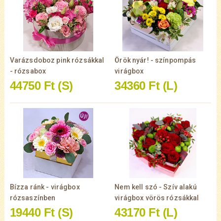
Varázsdoboz pink rózsákkal
Örök nyár! - színpompás
- rózsabox
virágbox
44750 Ft
(S)
34360 Ft
(L)
Bízza ránk - virágbox
Nem kell szó - Szív alakú
rózsaszínben
virágbox vörös rózsákkal
19440 Ft
(S)
43170 Ft
(L)