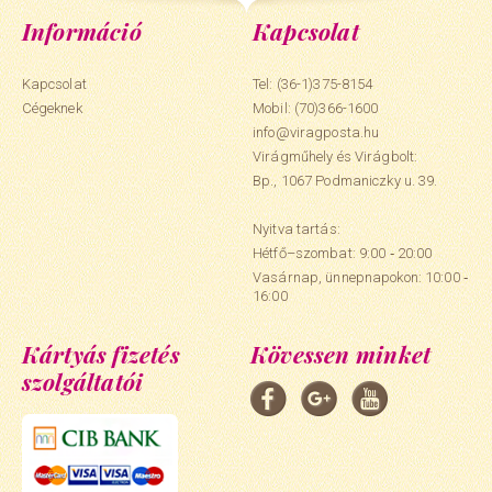
Információ
Kapcsolat
Kapcsolat
Tel: (36-1)375-8154
Cégeknek
Mobil:
(70)366-1600
info@viragposta.hu
Virágműhely és Virágbolt:
Bp., 1067 Podmaniczky u. 39.
Nyitva tartás:
Hétfő–szombat: 9:00 ‑ 20:00
Vasárnap, ünnepnapokon: 10:00 ‑
16:00
Kártyás fizetés
Kövessen minket
szolgáltatói