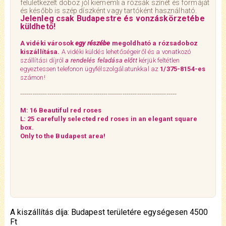
felületkezelt doboz jól kiememli a rózsák színét és formáját
és később is szép díszként vagy tartóként használható.
Jelenleg csak Budapestre és vonzáskörzetébe
küldhető!
A vidéki városok
egy részébe
megoldható a rózsadoboz
kiszállítása.
A vidéki küldés lehetőségeiről és a vonatkozó
szállítási díjról
a rendelés feladása előtt
kérjük feltétlen
egyeztessen telefonon ügyfélszolgálatunkkal az
1/375-8154-es
számon!
---------------------------------------------------------------------------
M: 16 Beautiful red roses
L: 25 carefully selected red roses in an elegant square
box.
Only to the Budapest area!
A kiszállítás díja: Budapest területére egységesen 4500
Ft