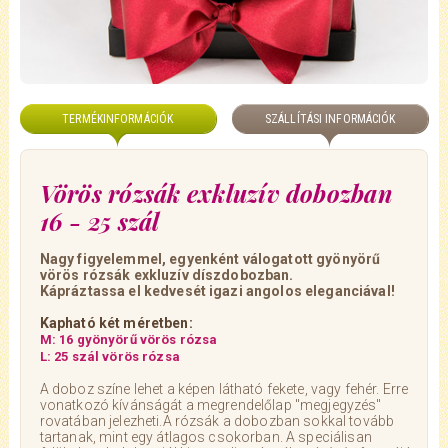
TERMÉKINFORMÁCIÓK
SZÁLLÍTÁSI INFORMÁCIÓK
Vörös rózsák exkluzív dobozban
16 - 25 szál
Nagy figyelemmel, egyenként válogatott gyönyörű
vörös rózsák exkluzív díszdobozban.
Kápráztassa el kedvesét igazi angolos eleganciával!
Kapható két méretben:
M: 16 gyönyörű vörös rózsa
L: 25 szál vörös rózsa
A doboz színe lehet a képen látható fekete, vagy fehér. Erre
vonatkozó kívánságát a megrendelőlap "megjegyzés"
rovatában jelezheti.A rózsák a dobozban sokkal tovább
tartanak, mint egy átlagos csokorban. A speciálisan