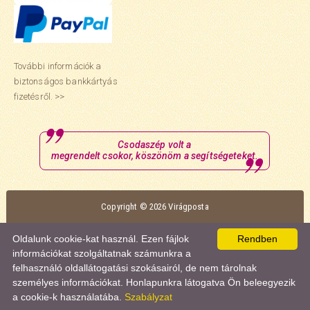
További információk a
biztonságos bankkártyás
fizetésről. >>
Csodaszép volt a
megrendelt csokor, köszönöm a segítségeteket.
Copyright © 2026 Virágposta
Oldalunk optimális megtekintéséhez a Mozilla Firefox vagy a Google Chrome
Oldalunk cookie-kat használ. Ezen fájlok
Rendben
böngészőt ajánljuk.
információkat szolgáltatnak számunkra a
felhasználó oldallátogatási szokásairól, de nem tárolnak
személyes információkat. Honlapunkra látogatva Ön beleegyezik
a cookie-k használatába.
Szabályzat