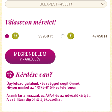
BUDAPEST - 4500 Ft
Válasszon méretet!
33950 Ft
47450 Ft
MEGRENDELEM
VIRÁGKÜLDÉS
Kérdése van?
Ügyfélszolgálatunk készséggel segít Önnek.
Hívjon minket az 1/375-8154-es telefonon
Áraink tartalmazzák az ÁFÁ-t és az üdvözlőkártyát.
A szállítási díjról itt tájékozódhat.