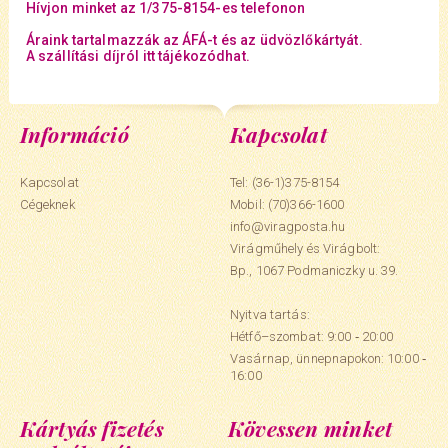
Hívjon minket az 1/375-8154-es telefonon
Áraink tartalmazzák az ÁFÁ-t és az üdvözlőkártyát.
A szállítási díjról itt tájékozódhat.
Információ
Kapcsolat
Kapcsolat
Tel: (36-1)375-8154
Cégeknek
Mobil:
(70)366-1600
info@viragposta.hu
Virágműhely és Virágbolt:
Bp., 1067 Podmaniczky u. 39.
Nyitva tartás:
Hétfő–szombat: 9:00 ‑ 20:00
Vasárnap, ünnepnapokon: 10:00 ‑
16:00
Kártyás fizetés
Kövessen minket