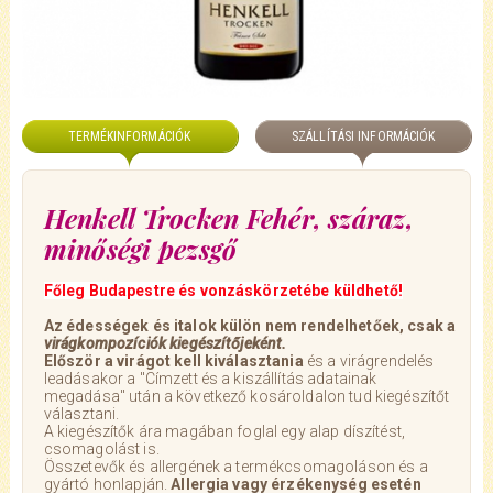
TERMÉKINFORMÁCIÓK
SZÁLLÍTÁSI INFORMÁCIÓK
Henkell Trocken Fehér, száraz,
minőségi pezsgő
Főleg Budapestre és vonzáskörzetébe küldhető!
Az édességek és italok külön nem rendelhetőek, csak a
virágkompozíciók kiegészítőjeként.
Először a virágot kell kiválasztania
és a virágrendelés
leadásakor a "Címzett és a kiszállítás adatainak
megadása" után a következő kosároldalon tud kiegészítőt
választani.
A kiegészítők ára magában foglal egy alap díszítést,
csomagolást is.
Összetevők és allergének a termékcsomagoláson és a
gyártó honlapján.
Allergia vagy érzékenység esetén