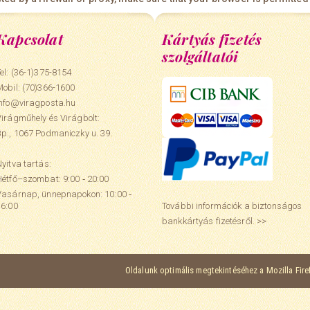
Kapcsolat
Kártyás fizetés
szolgáltatói
el: (36-1)375-8154
Mobil:
(70)366-1600
info@viragposta.hu
Virágműhely és Virágbolt:
Bp., 1067 Podmaniczky u. 39.
yitva tartás:
Hétfő–szombat: 9:00 ‑ 20:00
Vasárnap, ünnepnapokon: 10:00 ‑
További információk a biztonságos
16:00
bankkártyás fizetésről. >>
Oldalunk optimális megtekintéséhez a Mozilla Fir