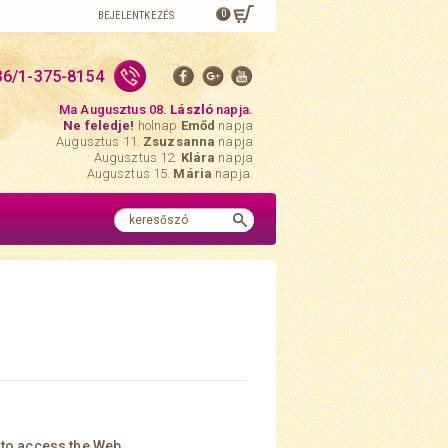
0
BEJELENTKEZÉS
36/1-375-8154
Ma Augusztus 08.
László
napja.
Ne feledje!
holnap
Emőd
napja
Augusztus 11.
Zsuzsanna
napja
Augusztus 12.
Klára
napja
Augusztus 15.
Mária
napja.
 to access the Web.