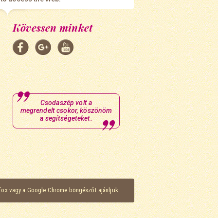
Kövessen minket
Csodaszép volt a
megrendelt csokor, köszönöm
a segítségeteket.
efox vagy a Google Chrome böngészőt ajánljuk.