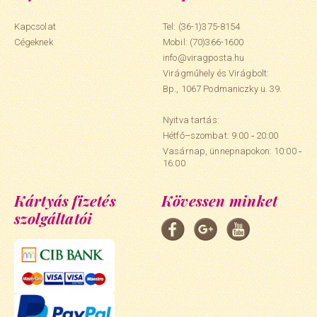
Kapcsolat
Tel: (36-1)375-8154
Cégeknek
Mobil:
(70)366-1600
info@viragposta.hu
Virágműhely és Virágbolt:
Bp., 1067 Podmaniczky u. 39.
Nyitva tartás:
Hétfő–szombat: 9:00 ‑ 20:00
Vasárnap, ünnepnapokon: 10:00 ‑
16:00
Kártyás fizetés
Kövessen minket
szolgáltatói