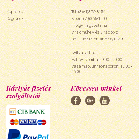
Kapcsolat
Tel: (36-1)375-8154
Cégeknek
Mobil:
(70)366-1600
info@viragposta.hu
Virágműhely és Virágbolt:
Bp., 1067 Podmaniczky u. 39.
Nyitva tartás:
Hétfő–szombat: 9:00 ‑ 20:00
Vasárnap, ünnepnapokon: 10:00 ‑
16:00
Kártyás fizetés
Kövessen minket
szolgáltatói