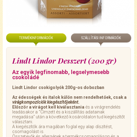
TERMÉKINFORMÁCIÓK
SZÁLLÍTÁSI INFORMÁCIÓK
Lindt Lindor Desszert (200 gr)
Az egyik legfinomabb, legselymesebb
csokoládé
Lindt Lindor csokigolyók 200g-os dobozban
Az édességek és italok külön nem rendelhetőek, csak a
virágkompozíciók kiegészítőjeként.
Először a virágot kell kiválasztania
és a virágrendelés
leadásakor a "Címzett és a kiszállítás adatainak
megadása" után a következő kosároldalon tud kiegészítőt
választani.
A kiegészítők ára magában foglal egy alap díszítést,
csomagolást is.
Összetevők és allergének a termékcsomagoláson és a