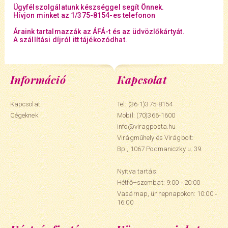
Ügyfélszolgálatunk készséggel segít Önnek.
Hívjon minket az 1/375-8154-es telefonon
Áraink tartalmazzák az ÁFÁ-t és az üdvözlőkártyát.
A szállítási díjról itt tájékozódhat.
Információ
Kapcsolat
Kapcsolat
Tel: (36-1)375-8154
Cégeknek
Mobil:
(70)366-1600
info@viragposta.hu
Virágműhely és Virágbolt:
Bp., 1067 Podmaniczky u. 39.
Nyitva tartás:
Hétfő–szombat: 9:00 ‑ 20:00
Vasárnap, ünnepnapokon: 10:00 ‑
16:00