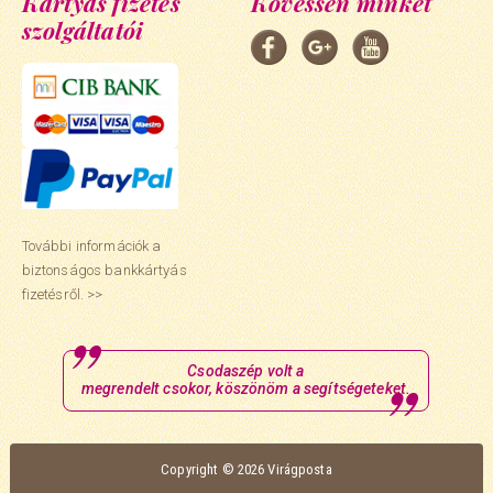
Kártyás fizetés
Kövessen minket
szolgáltatói
További információk a
biztonságos bankkártyás
fizetésről. >>
Csodaszép volt a
megrendelt csokor, köszönöm a segítségeteket.
Copyright © 2026 Virágposta