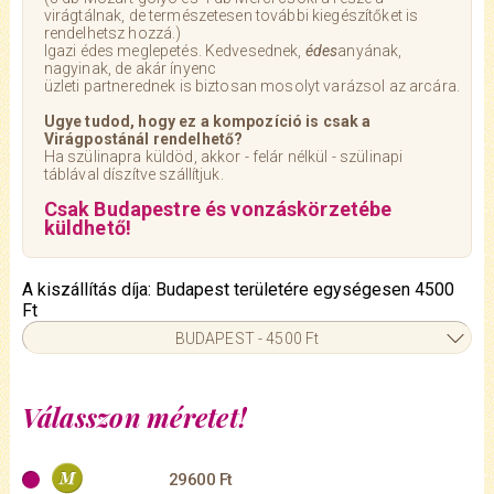
virágtálnak, de természetesen további kiegészítőket is
rendelhetsz hozzá.)
Igazi édes meglepetés. Kedvesednek,
édes
anyának,
nagyinak, de akár ínyenc
üzleti partnerednek is biztosan mosolyt varázsol az arcára.
Ugye tudod, hogy ez a kompozíció is csak a
Virágpostánál rendelhető?
Ha szülinapra küldöd, akkor - felár nélkül - szülinapi
táblával díszítve szállítjuk.
Csak Budapestre és vonzáskörzetébe
küldhető!
A kiszállítás díja: Budapest területére egységesen 4500
Ft
BUDAPEST - 4500 Ft
Válasszon méretet!
29600 Ft