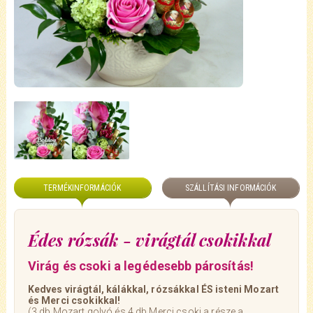
TERMÉKINFORMÁCIÓK
SZÁLLÍTÁSI INFORMÁCIÓK
Édes rózsák - virágtál csokikkal
Virág és csoki a legédesebb párosítás!
Kedves virágtál, kálákkal, rózsákkal ÉS isteni Mozart
és Merci csokikkal!
(3 db Mozart golyó és 4 db Merci csoki a része a