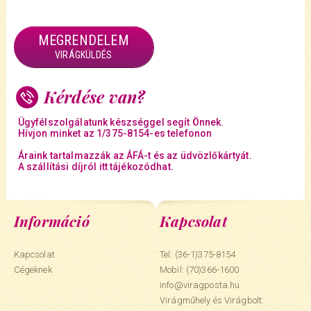
MEGRENDELEM
VIRÁGKÜLDÉS
Kérdése van?
Ügyfélszolgálatunk készséggel segít Önnek.
Hívjon minket az 1/375-8154-es telefonon
Áraink tartalmazzák az ÁFÁ-t és az üdvözlőkártyát.
A szállítási díjról itt tájékozódhat.
Információ
Kapcsolat
Kapcsolat
Tel: (36-1)375-8154
Cégeknek
Mobil:
(70)366-1600
info@viragposta.hu
Virágműhely és Virágbolt: