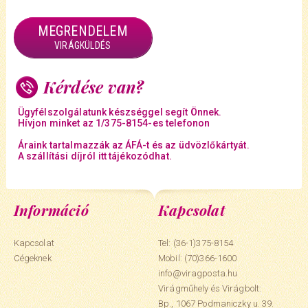
MEGRENDELEM
VIRÁGKÜLDÉS
Kérdése van?
Ügyfélszolgálatunk készséggel segít Önnek.
Hívjon minket az 1/375-8154-es telefonon
Áraink tartalmazzák az ÁFÁ-t és az üdvözlőkártyát.
A szállítási díjról itt tájékozódhat.
Információ
Kapcsolat
Kapcsolat
Tel: (36-1)375-8154
Cégeknek
Mobil:
(70)366-1600
info@viragposta.hu
Virágműhely és Virágbolt:
Bp., 1067 Podmaniczky u. 39.