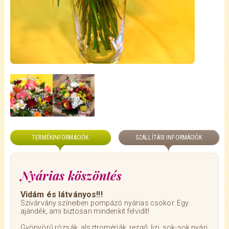
TERMÉKINFORMÁCIÓK
SZÁLLÍTÁSI INFORMÁCIÓK
Nyárias köszöntés
Vidám és látványos!!!
Szivárvány színeiben pompázó nyárias csokor. Egy
ajándék, ami biztosan mindenkit felvidít!
Gyönyörű rózsák, alsztromériák, rezgő, lizi, sok-sok nyári