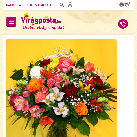
0
KAPCSOLAT
INFO
MAGUNKRÓL