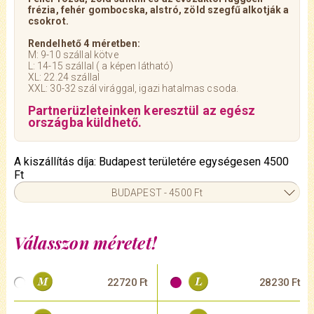
frézia, fehér gombocska, alstró, zöld szegfű alkotják a
csokrot.
Rendelhető 4 méretben:
M: 9-10 szállal kötve
L: 14-15 szállal ( a képen látható)
XL: 22.24 szállal
XXL: 30-32 szál virággal, igazi hatalmas csoda.
Partnerüzleteinken keresztül az egész
országba küldhető.
A kiszállítás díja: Budapest területére egységesen 4500
Ft
BUDAPEST - 4500 Ft
Válasszon méretet!
22720 Ft
28230 Ft