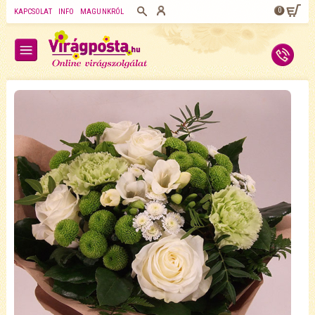
0
KAPCSOLAT
INFO
MAGUNKRÓL