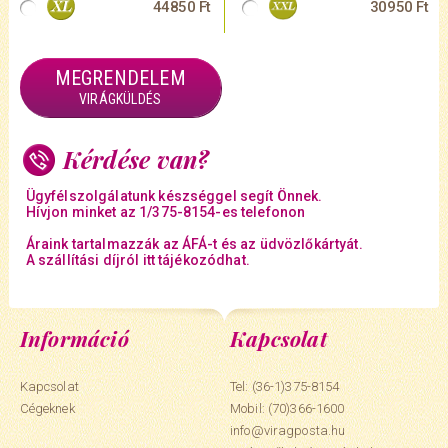
44850 Ft
30950 Ft
MEGRENDELEM
VIRÁGKÜLDÉS
Kérdése van?
Ügyfélszolgálatunk készséggel segít Önnek.
Hívjon minket az 1/375-8154-es telefonon
Áraink tartalmazzák az ÁFÁ-t és az üdvözlőkártyát.
A szállítási díjról itt tájékozódhat.
Információ
Kapcsolat
Kapcsolat
Tel: (36-1)375-8154
Cégeknek
Mobil:
(70)366-1600
info@viragposta.hu