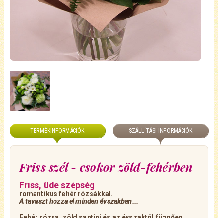
TERMÉKINFORMÁCIÓK
SZÁLLÍTÁSI INFORMÁCIÓK
Friss szél - csokor zöld-fehérben
Friss, üde szépség
romantikus fehér rózsákkal.
A tavaszt hozza el minden évszakban...
Fehér rózsa, zöld santini és az évszaktól függően