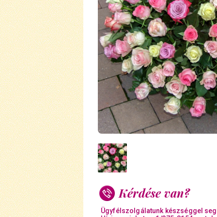
Kérdése van?
Ügyfélszolgálatunk készséggel seg