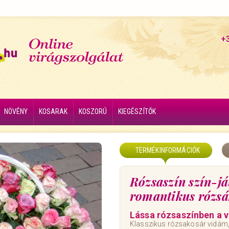
+
NÖVÉNY
KOSARAK
KOSZORÚ
KIEGÉSZÍTŐK
TERMÉKINFORMÁCIÓK
Rózsaszín szín-já
romantikus rózsá
Lássa rózsaszínben a v
Klasszikus rózsakosár vidám,