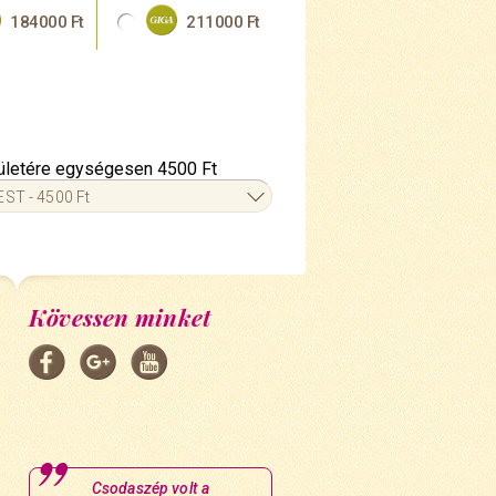
184000 Ft
211000 Ft
erületére egységesen 4500 Ft
ST - 4500 Ft
Kövessen minket
Csodaszép volt a