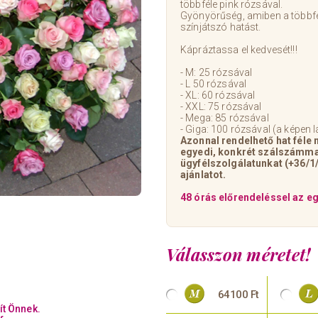
többféle pink rózsával.
Gyönyörűség, amiben a többfél
színjátszó hatást.
Kápráztassa el kedvesét!!!
- M: 25 rózsával
- L 50 rózsával
- XL: 60 rózsával
- XXL: 75 rózsával
- Mega: 85 rózsával
- Giga: 100 rózsával (a képen 
Azonnal rendelhető hat féle
egyedi, konkrét szálszámmal 
ügyfélszolgálatunkat (+36/1
ajánlatot.
48 órás előrendeléssel az e
Válasszon méretet!
64100 Ft
ít Önnek.