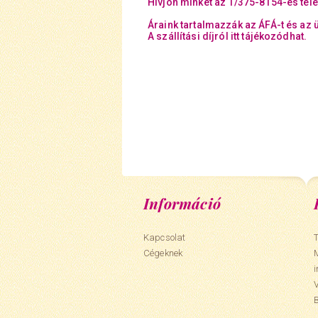
Hívjon minket az 1/375-8154-es tel
Áraink tartalmazzák az ÁFÁ-t és az 
A szállítási díjról itt tájékozódhat.
Információ
Kapcsolat
T
Cégeknek