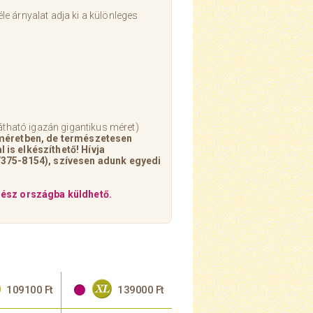
e árnyalat adja ki a különleges
látható igazán gigantikus méret)
 méretben, de természetesen
is elkészíthető! Hívja
/375-8154), szívesen adunk egyedi
gész országba küldhető.
109100 Ft
139000 Ft