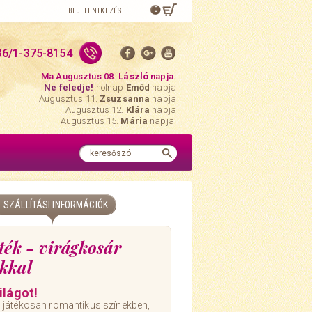
0
BEJELENTKEZÉS
36/1-375-8154
Ma Augusztus 08.
László
napja.
Ne feledje!
holnap
Emőd
napja
Augusztus 11.
Zsuzsanna
napja
Augusztus 12.
Klára
napja
Augusztus 15.
Mária
napja.
SZÁLLÍTÁSI INFORMÁCIÓK
ték - virágkosár
kkal
ilágot!
 játékosan romantikus színekben,