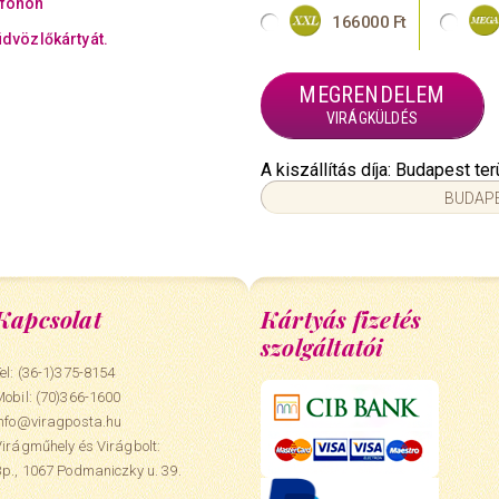
efonon
166000 Ft
üdvözlőkártyát.
MEGRENDELEM
VIRÁGKÜLDÉS
A kiszállítás díja: Budapest t
BUDAPE
Kapcsolat
Kártyás fizetés
szolgáltatói
el: (36-1)375-8154
Mobil:
(70)366-1600
info@viragposta.hu
Virágműhely és Virágbolt:
Bp., 1067 Podmaniczky u. 39.