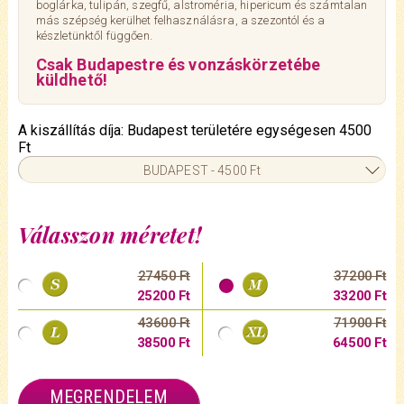
boglárka, tulipán, szegfű, alstroméria, hipericum és számtalan
más szépség kerülhet felhasználásra, a szezontól és a
készletünktől függően.
Csak Budapestre és vonzáskörzetébe
küldhető!
A kiszállítás díja: Budapest területére egységesen 4500
Ft
BUDAPEST - 4500 Ft
Válasszon méretet!
27450 Ft
37200 Ft
25200 Ft
33200 Ft
43600 Ft
71900 Ft
38500 Ft
64500 Ft
MEGRENDELEM