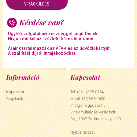
VIRÁGKÜLDÉS
Kérdése van?
Ügyfélszolgálatunk készséggel segít Önnek.
Hívjon minket az 1/375-8154-es telefonon
Áraink tartalmazzák az ÁFÁ-t és az üdvözlőkártyát.
A szállítási díjról itt tájékozódhat.
Információ
Kapcsolat
Kapcsolat
Tel: (36-1)375-8154
Cégeknek
Mobil:
(70)366-1600
info@viragposta.hu
Virágműhely és Virágbolt:
Bp., 1067 Podmaniczky u. 39.
Nyitva tartás: