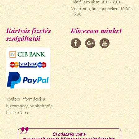
Hétfő–szombat: 9:00 ‑ 20:00
Vasárnap, ünnepnapokon: 10:00 ‑
16:00
Kártyás fizetés
Kövessen minket
szolgáltatói
További információk a
biztonságos bankkártyás
fizetésről. >>
Csodaszép volt a