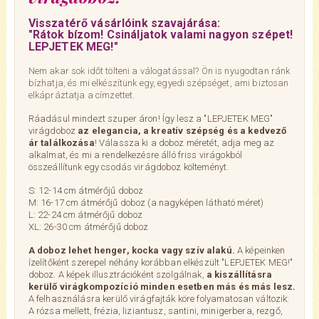
Visszatérő vásárlóink szavajárása:
"Rátok bízom! Csináljatok valami nagyon szépet!
LEPJETEK MEG!"
Nem akar sok időt tölteni a válogatással? Ön is nyugodtan ránk
bízhatja, és mi elkészítünk egy, egyedi szépséget, ami biztosan
elkápráztatja a címzettet.
Ráadásul mindezt szuper áron! Így lesz a "LEPJETEK MEG"
virágdoboz
az elegancia, a kreatív szépség és a kedvező
ár találkozása
! Válassza ki a doboz méretét, adja meg az
alkalmat, és mi a rendelkezésre álló friss virágokból
összeállítunk egy csodás virágdoboz költeményt.
S: 12-14 cm átmérőjű doboz
M: 16-17 cm átmérőjű doboz (a nagyképen látható méret)
L: 22-24 cm átmérőjű doboz
XL: 26-30 cm átmérőjű doboz
A doboz lehet henger, kocka vagy szív alakú.
A képeinken
ízelítőként szerepel néhány korábban elkészült "LEPJETEK MEG!"
doboz. A képek illusztrációként szolgálnak,
a kiszállításra
kerülő virágkompozíció minden esetben más és más lesz.
A felhasználásra kerülő virágfajták köre folyamatosan változik:
A rózsa mellett, frézia, liziantusz, santini, minigerbera, rezgő,