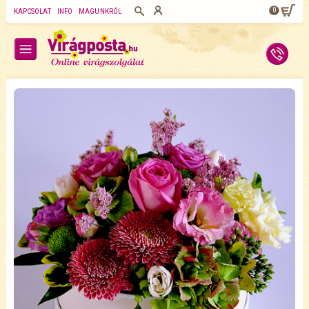
0
KAPCSOLAT
INFO
MAGUNKRÓL