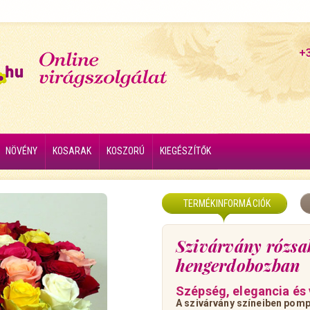
+
NÖVÉNY
KOSARAK
KOSZORÚ
KIEGÉSZÍTŐK
TERMÉKINFORMÁCIÓK
Szivárvány rózsab
hengerdobozban
Szépség, elegancia és 
A szivárvány színeiben pomp