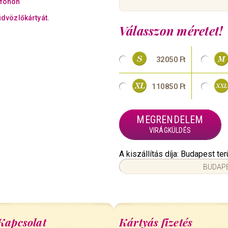
efonon
üdvözlőkártyát.
Válasszon méretet!
32050 Ft
110850 Ft
MEGRENDELEM
VIRÁGKÜLDÉS
A kiszállítás díja: Budapest t
BUDAPE
Kapcsolat
Kártyás fizetés