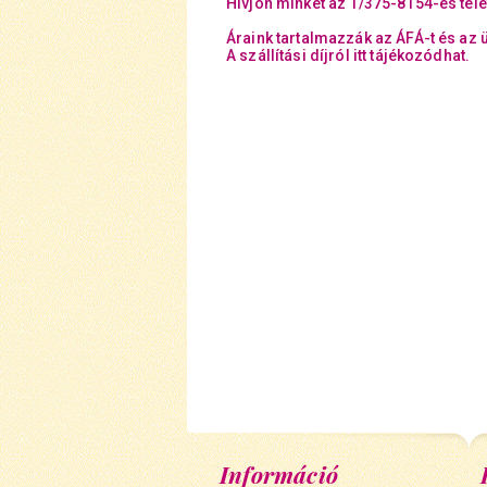
Hívjon minket az 1/375-8154-es tel
Áraink tartalmazzák az ÁFÁ-t és az 
A szállítási díjról itt tájékozódhat.
Információ