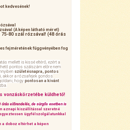
ot kedvesének!
rózsával
zsával (A képen látható méret)
 75-80 szál rózsával! (48 órás
ges fejméretének függvényében fog
s mellett is kissé eltérő, ezért a
zhető pontos szálszám előre nem
nnyiben
születésnapra,
pontos
i, akkor a rózsafejek gondos
goldani, hogy
pontosan a kivánt
zba.
és vonzáskörzetébe küldhető!
8 órás előrendelés,
de sürgős esetben is
 aznapi kiszállítással szeretné
 egyeztessen ügyfélszolgálatunkkal
 a doboz eltérhet a képen