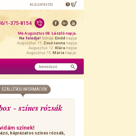
0
BEJELENTKEZÉS
36/1-375-8154
Ma Augusztus 08.
László
napja.
Ne feledje!
holnap
Emőd
napja
Augusztus 11.
Zsuzsanna
napja
Augusztus 12.
Klára
napja
Augusztus 15.
Mária
napja.
SZÁLLÍTÁSI INFORMÁCIÓK
ox - színes rózsák
vidám színek!
ázó, káprázatos színes rózsák,