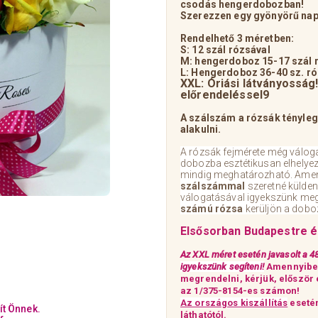
csodás hengerdobozban!
Szerezzen egy gyönyörű nap
Rendelhető 3 méretben:
S: 12 szál rózsával
M: hengerdoboz 15-17 szál 
L: Hengerdoboz 36-40 sz. ró
XXL: Óriási látványosság!
előrendeléssel9
A szálszám a rózsák tényle
alakulni.
A rózsák fejmérete még válogatá
dobozba esztétikusan elhelye
mindig meghatározható. Ame
szálszámmal
szeretné külden
válogatásával igyekszünk me
számú rózsa
kerüljön a dobo
Elsősorban Budapestre 
Az XXL méret esetén j
avasolt a 4
igyekszünk segíteni!
Amennyiben
megrendelni, kérjük, először
az
1/375-8154-es számon!
Az országos kiszállítás
esetén
ít Önnek.
láthatótól
.