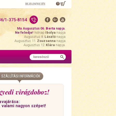
0
BEJELENTKEZÉS
36/1-375-8154
Ma Augusztus 06.
Berta
napja.
Ne feledje!
holnap
Ibolya
napja
Augusztus 8.
László
napja
Augusztus 11.
Zsuzsanna
napja
Augusztus 12.
Klára
napja.
SZÁLLÍTÁSI INFORMÁCIÓK
gyedi virágdoboz!
avajárása:
k valami nagyon szépet!