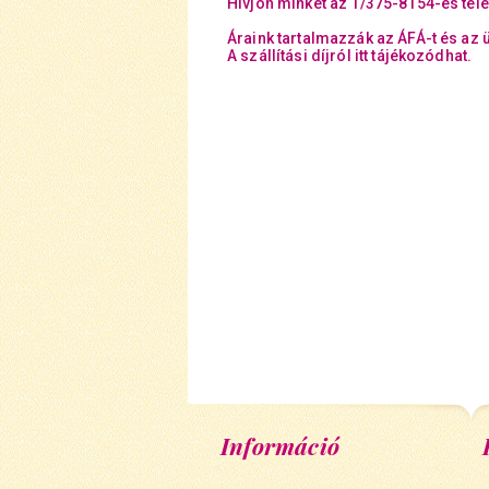
Hívjon minket az 1/375-8154-es tel
Áraink tartalmazzák az ÁFÁ-t és az 
A szállítási díjról itt tájékozódhat.
Információ