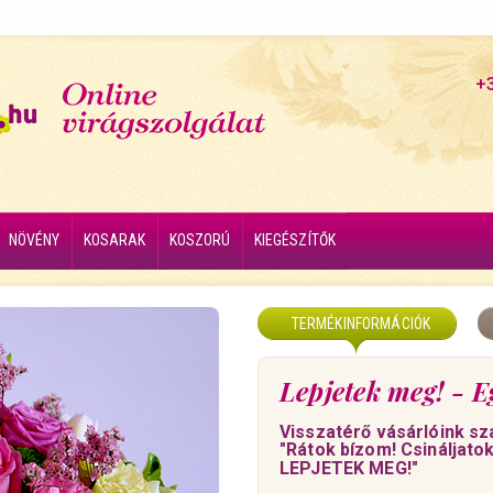
+
NÖVÉNY
KOSARAK
KOSZORÚ
KIEGÉSZÍTŐK
TERMÉKINFORMÁCIÓK
Lepjetek meg! - E
Visszatérő vásárlóink sz
"Rátok bízom! Csináljato
LEPJETEK MEG!"