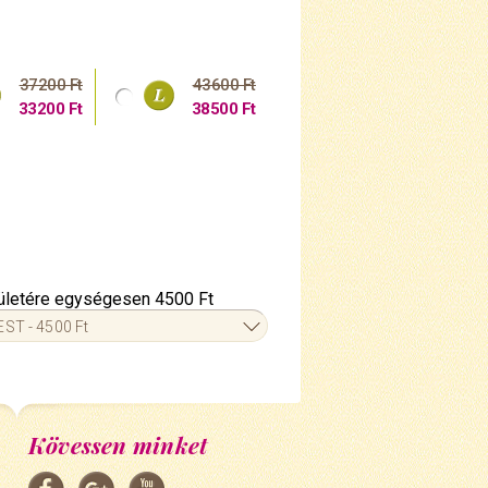
37200 Ft
43600 Ft
33200 Ft
38500 Ft
erületére egységesen 4500 Ft
ST - 4500 Ft
Kövessen minket