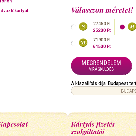
efonon
Válasszon méretet!
üdvözlőkártyát.
27450 Ft
25200 Ft
71900 Ft
64500 Ft
MEGRENDELEM
VIRÁGKÜLDÉS
A kiszállítás díja: Budapest t
BUDAPE
Kapcsolat
Kártyás fizetés
szolgáltatói