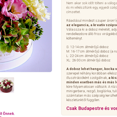
Nem akar sok időt tölteni a válog
és mi elkészítünk egy, egyedi szé
címzettet.
Ráadásul mindezt szuper áron! 
az elegancia, a kreatív széps
Válassza ki a doboz méretét, adj
rendelkezésre álló friss virágokb
költeményt.
S: 12-14 cm átmérőjű doboz
M: 16-17 cm átmérőjű doboz (a n
L: 22-24 cm átmérőjű doboz
XL: 26-30 cm átmérőjű doboz
A doboz lehet henger, kocka v
szerepel néhány korábban elkész
illusztrációként szolgálnak,
a kis
minden esetben más és más l
köre folyamatosan változik: A rózsa
minigerbera, rezgő, boglárka, tul
számtalan más szépség kerülhet 
készletünktől függően.
Csak Budapestre és vo
ít Önnek.