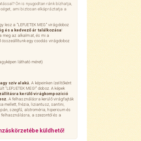
atással? Ön is nyugodtan ránk bízhatja,
pséget, ami biztosan elkápráztatja a
Így lesz a "LEPJETEK MEG" virágdoboz
ég és a kedvező ár találkozása
!
a meg az alkalmat, és mi a
ól összeállítunk egy csodás virágdoboz
agyképen látható méret)
agy szív alakú.
A képeinken ízelítőként
ült "LEPJETEK MEG!" doboz. A képek
zállításra kerülő virágkompozíció
esz.
A felhasználásra kerülő virágfajták
 mellett, frézia, liziantusz, santini,
ipán, szegfű, alstroméria, hipericum és
felhasználásra, a szezontól és a
nzáskörzetébe küldhető!