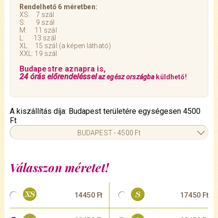
Rendelhető 6 méretben:
XS: 7 szál
S: 9 szál
M: 11 szál
L: 13 szál
XL: 15 szál (a képen látható)
XXL: 19 szál
Budapestre aznapra is,
24 órás előrendeléssel
az egész országba
küldhető!
A kiszállítás díja: Budapest területére egységesen 4500
Ft
BUDAPEST - 4500 Ft
Válasszon méretet!
14450 Ft
17450 Ft