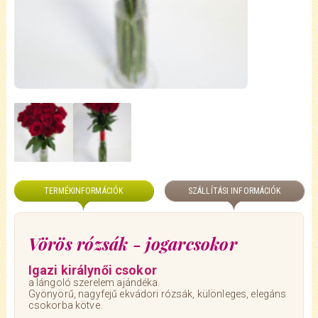
TERMÉKINFORMÁCIÓK
SZÁLLÍTÁSI INFORMÁCIÓK
Vörös rózsák - jogarcsokor
Igazi királynői csokor
a lángoló szerelem ajándéka.
Gyönyörű, nagyfejű ekvádori rózsák, különleges, elegáns
csokorba kötve.