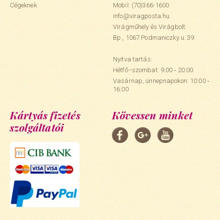
Cégeknek
Mobil:
(70)366-1600
info@viragposta.hu
Virágműhely és Virágbolt:
Bp., 1067 Podmaniczky u. 39.
Nyitva tartás:
Hétfő–szombat: 9:00 ‑ 20:00
Vasárnap, ünnepnapokon: 10:00 ‑
16:00
Kártyás fizetés
Kövessen minket
szolgáltatói