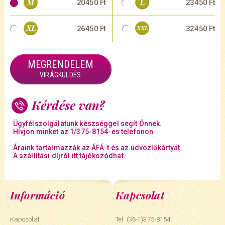
20450 Ft
23450 Ft
26450 Ft
32450 Ft
MEGRENDELEM
VIRÁGKÜLDÉS
Kérdése van?
Ügyfélszolgálatunk készséggel segít Önnek.
Hívjon minket az 1/375-8154-es telefonon
Áraink tartalmazzák az ÁFÁ-t és az üdvözlőkártyát.
A szállítási díjról itt tájékozódhat.
Információ
Kapcsolat
Kapcsolat
Tel: (36-1)375-8154