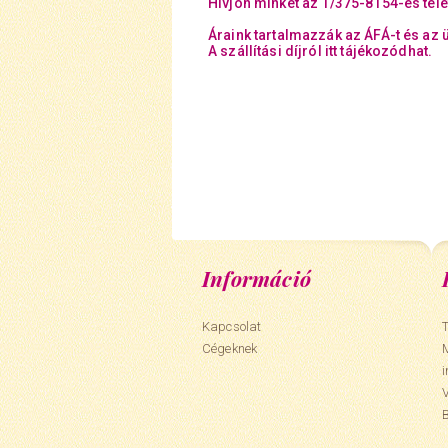
Hívjon minket az 1/375-8154-es tel
Áraink tartalmazzák az ÁFÁ-t és az 
A szállítási díjról itt tájékozódhat.
Információ
Kapcsolat
T
Cégeknek