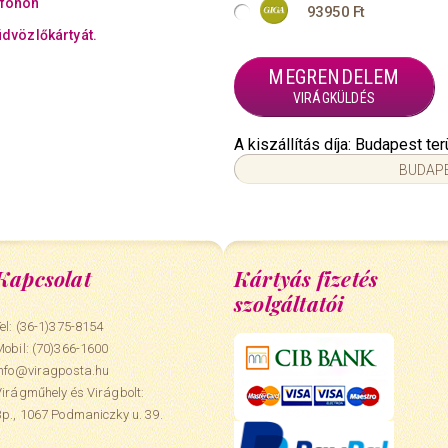
efonon
93950 Ft
üdvözlőkártyát.
MEGRENDELEM
VIRÁGKÜLDÉS
A kiszállítás díja: Budapest t
BUDAPE
Kapcsolat
Kártyás fizetés
szolgáltatói
el: (36-1)375-8154
Mobil:
(70)366-1600
info@viragposta.hu
Virágműhely és Virágbolt:
Bp., 1067 Podmaniczky u. 39.