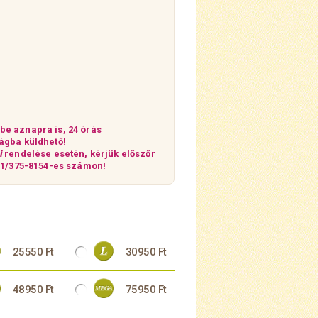
e aznapra is, 24 órás
ágba küldhető!
i
rendelése esetén,
kérjük előszőr
z 1/375-8154-es számon!
25550 Ft
30950 Ft
48950 Ft
75950 Ft