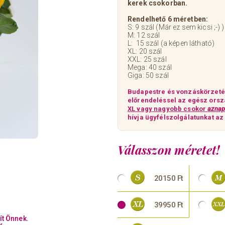
kerek csokorban.
Rendelhető 6 méretben:
S: 9 szál (Már ez sem kicsi ;-) )
M: 12 szál
L: 15 szál (a képen látható)
XL: 20 szál
XXL: 25 szál
Mega: 40 szál
Giga: 50 szál
Budapestre és vonzáskörzetéb
előrendeléssel az egész orsz
XL vagy nagyobb csokor
aznap
hívja ügyfélszolgálatunkat a
Válasszon méretet!
20150 Ft
39950 Ft
ít Önnek.