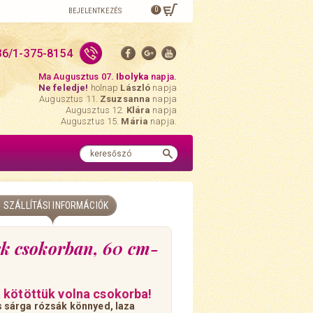
0
BEJELENTKEZÉS
36/1-375-8154
Ma Augusztus 07.
Ibolyka
napja.
Ne feledje!
holnap
László
napja
Augusztus 11.
Zsuzsanna
napja
Augusztus 12.
Klára
napja
Augusztus 15.
Mária
napja.
SZÁLLÍTÁSI INFORMÁCIÓK
ek csokorban, 60 cm-
 kötöttük volna csokorba!
 sárga rózsák könnyed, laza