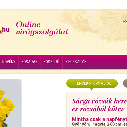
+
NÖVÉNY
KOSARAK
KOSZORÚ
KIEGÉSZÍTŐK
TERMÉKINFORMÁCIÓK
Sárga rózsák ker
es rózsából kötve
Mintha csak a napfényt
Gyönyörű, nagyfejű 60 cm-es