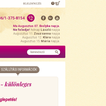
0
BEJELENTKEZÉS
36/1-375-8154
Ma Augusztus 07.
Ibolyka
napja.
Ne feledje!
holnap
László
napja
Augusztus 11.
Zsuzsanna
napja
Augusztus 12.
Klára
napja
Augusztus 15.
Mária
napja.
SZÁLLÍTÁSI INFORMÁCIÓK
- különleges
glepetés!