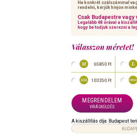
Ha konkrét szálszámmal vag
rendelni, kérjük hívjon min
Csak Budapestre vagy 
Legalább 48 órával a kiszállí
hogy be tudjuk szerezni a l
Válasszon méretet!
65850 Ft
103350 Ft
MEGRENDELEM
VIRÁGKÜLDÉS
A kiszállítás díja: Budapest t
BUDAPE