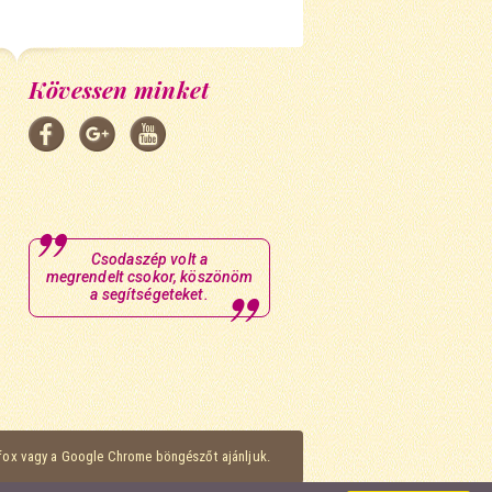
Kövessen minket
Csodaszép volt a
megrendelt csokor, köszönöm
a segítségeteket.
efox vagy a Google Chrome böngészőt ajánljuk.