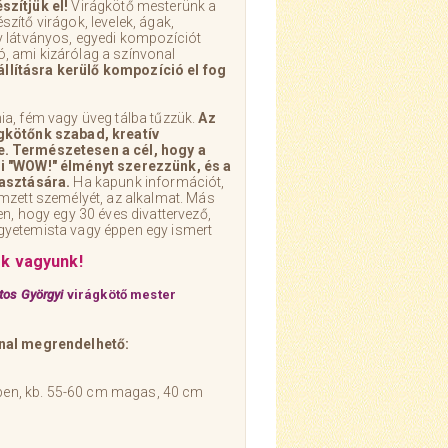
zítjük el!
Virágkötő mesterünk a
ítő virágok, levelek, ágak,
y látványos, egyedi kompozíciót
ió, ami kizárólag a színvonal
állításra kerülő kompozíció el fog
a, fém vagy üveg tálba tűzzük.
Az
gkötőnk szabad, kreatív
. Természetesen a cél, hogy a
i "WOW!" élményt szerezzünk, és a
lasztására.
Ha kapunk információt,
mzett személyét, az alkalmat. Más
n, hogy egy 30 éves divattervező,
yetemista vagy éppen egy ismert
ok vagyunk!
itos Györgyi
virágkötő mester
nal megrendelhető:
képen, kb. 55-60 cm magas, 40 cm