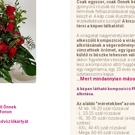
Csak egyszer, csak Önnek kés
gyönyörű rózsák és más kiegész
termések felhasználásával eg
készít el. A kép csak illusztrác
érzékeltetésére szolgál!
A kisz
térni a képen láthatótól.
A virágokat nagyméretű kerámi
elkészülő kompozíció a virá
alkotásának a végeredménye
címzettnek örömet, egy igaz
küldő is büszke lehessen vá
akkor figyelembe vesszük a cí
lesz a kompozíció attól függőe
egy nagymama, egy 20 éves eg
üzletasszony kapja...
...Mert mindannyian más
A képen látható kompozíció
F
alkotása.
Az alábbi "méretekben" azon
ít Önnek.
- M: kb. 18-20 szál rózsával
efonon
- L: 23-25 szál rózsával
- XL: 30-35 szál rózsával (a 
üdvözlőkártyát.
széles)
- XXL: 40-45 szál rózsával
- Mega: 60-65 szál rózsával