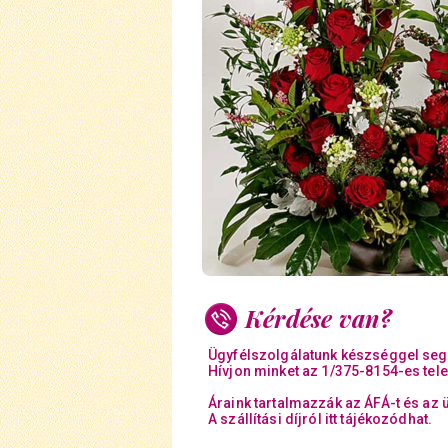
Kérdése van?
Ügyfélszolgálatunk készséggel seg
Hívjon minket az 1/375-8154-es tel
Áraink tartalmazzák az ÁFÁ-t és az 
A szállítási díjról itt tájékozódhat.