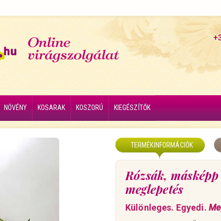
+
NÖVÉNY
KOSARAK
KOSZORÚ
KIEGÉSZÍTŐK
TERMÉKINFORMÁCIÓK
Rózsák, másképp 
meglepetés
Különleges. Egyedi.
Me