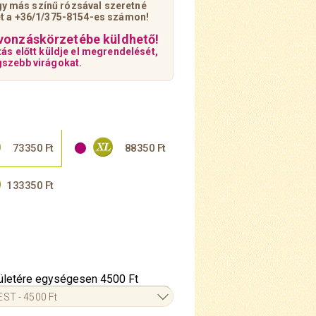
y más színű rózsával szeretné
ket a +36/1/375-8154-es számon!
vonzáskörzetébe küldhető!
tás előtt küldje el megrendelését,
egszebb virágokat.
73350 Ft
88350 Ft
133350 Ft
erületére egységesen 4500 Ft
ST - 4500 Ft