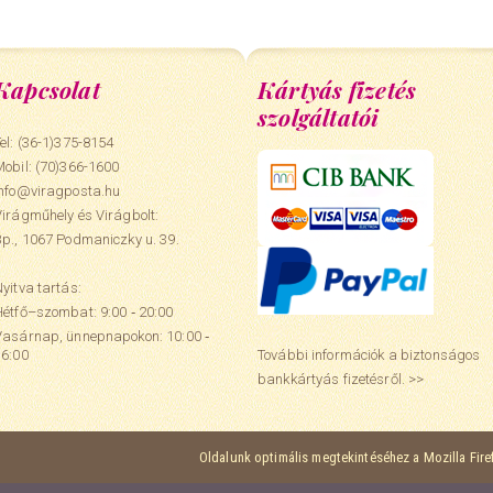
Kapcsolat
Kártyás fizetés
szolgáltatói
el: (36-1)375-8154
Mobil:
(70)366-1600
info@viragposta.hu
Virágműhely és Virágbolt:
Bp., 1067 Podmaniczky u. 39.
yitva tartás:
Hétfő–szombat: 9:00 ‑ 20:00
Vasárnap, ünnepnapokon: 10:00 ‑
További információk a biztonságos
16:00
bankkártyás fizetésről. >>
Oldalunk optimális megtekintéséhez a Mozilla Fir