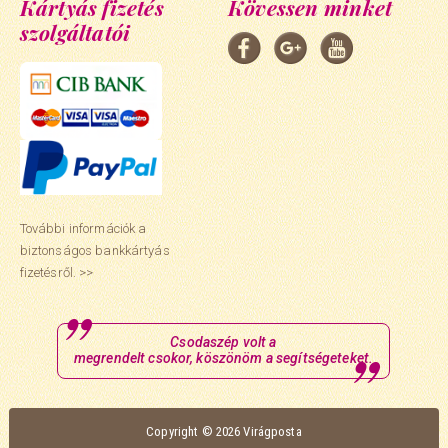
Kártyás fizetés
Kövessen minket
szolgáltatói
További információk a
biztonságos bankkártyás
fizetésről. >>
Csodaszép volt a
megrendelt csokor, köszönöm a segítségeteket.
Copyright © 2026 Virágposta