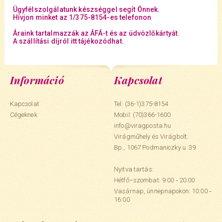
Ügyfélszolgálatunk készséggel segít Önnek.
Hívjon minket az 1/375-8154-es telefonon
Áraink tartalmazzák az ÁFÁ-t és az üdvözlőkártyát.
A szállítási díjról itt tájékozódhat.
Információ
Kapcsolat
Kapcsolat
Tel: (36-1)375-8154
Cégeknek
Mobil:
(70)366-1600
info@viragposta.hu
Virágműhely és Virágbolt:
Bp., 1067 Podmaniczky u. 39.
Nyitva tartás:
Hétfő–szombat: 9:00 ‑ 20:00
Vasárnap, ünnepnapokon: 10:00 ‑
16:00