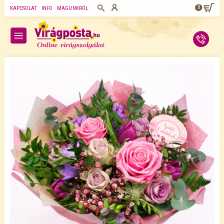
0
KAPCSOLAT
INFO
MAGUNKRÓL