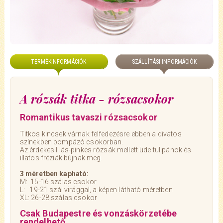
TERMÉKINFORMÁCIÓK
SZÁLLÍTÁSI INFORMÁCIÓK
A rózsák titka - rózsacsokor
Romantikus tavaszi rózsacsokor
Titkos kincsek várnak felfedezésre ebben a divatos
színekben pompázó csokorban.
Az érdekes lilás-pinkes rózsák mellett üde tulipánok és
illatos fréziák bújnak meg.
3 méretben kapható:
M: 15-16 szálas csokor
L: 19-21 szál virággal, a képen látható méretben
XL: 26-28 szálas csokor
Csak Budapestre és vonzáskörzetébe
rendelhető.