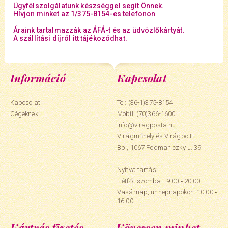
Ügyfélszolgálatunk készséggel segít Önnek.
Hívjon minket az 1/375-8154-es telefonon
Áraink tartalmazzák az ÁFÁ-t és az üdvözlőkártyát.
A szállítási díjról itt tájékozódhat.
Információ
Kapcsolat
Kapcsolat
Tel: (36-1)375-8154
Cégeknek
Mobil:
(70)366-1600
info@viragposta.hu
Virágműhely és Virágbolt:
Bp., 1067 Podmaniczky u. 39.
Nyitva tartás:
Hétfő–szombat: 9:00 ‑ 20:00
Vasárnap, ünnepnapokon: 10:00 ‑
16:00
Kártyás fizetés
Kövessen minket