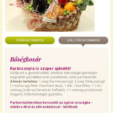
TERMÉKINFORMÁCIÓK
SZÁLLÍTÁSI INFORMÁCIÓK
Bőségkosár
Karácsonyra is szuper ajándék!
Küldje ezt a gyümölcsökkel, italokkal, édességgel gazdagon
megrakott ajándékkosarat szeretteinek, üzleti partnereinek!
A kosár tartalma:
1 üveg Garrone pezsgő, 2 üveg Törley pezsgő
(1 rozé és egy fehér Charmant doux), 1 dob. I love Milka, 1-1 kis
csomag (4 db-os) Ferrero és Raffaello, 1-1 csomag pisztácia és
mogyoró, 3 féle különleges gyümölcs.
Partnerüzleteinken keresztül az egész országba
-
vidékre 48 órás előrendeléssel -
küldhető.