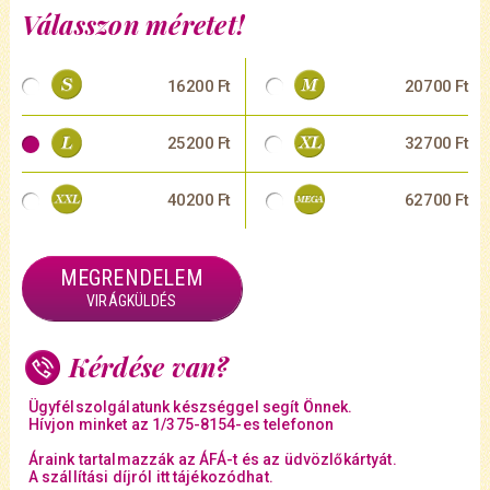
Válasszon méretet!
16200 Ft
20700 Ft
25200 Ft
32700 Ft
40200 Ft
62700 Ft
MEGRENDELEM
VIRÁGKÜLDÉS
Kérdése van?
Ügyfélszolgálatunk készséggel segít Önnek.
Hívjon minket az 1/375-8154-es telefonon
Áraink tartalmazzák az ÁFÁ-t és az üdvözlőkártyát.
A szállítási díjról itt tájékozódhat.