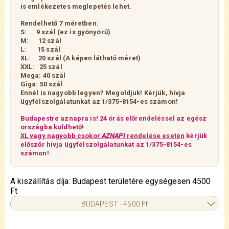
is emlékezetes meglepetés lehet.
Rendelhető 7 méretben:
S: 9 szál
(ez is gyönyörű)
M: 12 szál
L: 15 szál
XL: 20 szál (A képen látható méret)
XXL: 25 szál
Mega: 40 szál
Giga: 50 szál
Ennél is nagyobb legyen? Megoldjuk!
Kérjük, hívja
ügyfélszolgálatunkat az 1/375-8154-es számon!
Budapestre aznapra is! 24 órás előrendeléssel az egész
országba küldhető!
XL vagy nagyobb csokor
AZNAPI
rendelése esetén
kérjük
előszőr hívja ügyfélszolgálatunkat az 1/375-8154-es
számon!
A kiszállítás díja: Budapest területére egységesen 4500
Ft
BUDAPEST - 4500 Ft