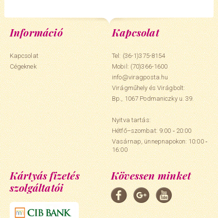
Információ
Kapcsolat
Kapcsolat
Tel: (36-1)375-8154
Cégeknek
Mobil:
(70)366-1600
info@viragposta.hu
Virágműhely és Virágbolt:
Bp., 1067 Podmaniczky u. 39.
Nyitva tartás:
Hétfő–szombat: 9:00 ‑ 20:00
Vasárnap, ünnepnapokon: 10:00 ‑
16:00
Kártyás fizetés
Kövessen minket
szolgáltatói