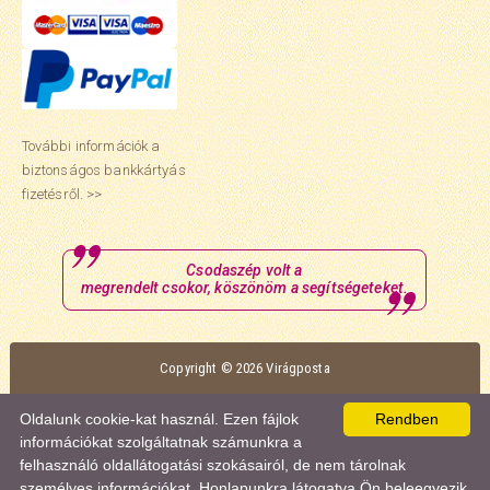
További információk a
biztonságos bankkártyás
fizetésről. >>
Csodaszép volt a
megrendelt csokor, köszönöm a segítségeteket.
Copyright © 2026 Virágposta
Oldalunk optimális megtekintéséhez a Mozilla Firefox vagy a Google Chrome
Oldalunk cookie-kat használ. Ezen fájlok
Rendben
böngészőt ajánljuk.
információkat szolgáltatnak számunkra a
felhasználó oldallátogatási szokásairól, de nem tárolnak
személyes információkat. Honlapunkra látogatva Ön beleegyezik