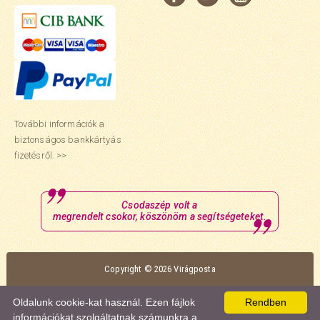
További információk a
biztonságos bankkártyás
fizetésről. >>
Csodaszép volt a
megrendelt csokor, köszönöm a segítségeteket.
Copyright © 2026 Virágposta
Oldalunk optimális megtekintéséhez a Mozilla Firefox vagy a Google Chrome
Oldalunk cookie-kat használ. Ezen fájlok
Rendben
böngészőt ajánljuk.
információkat szolgáltatnak számunkra a