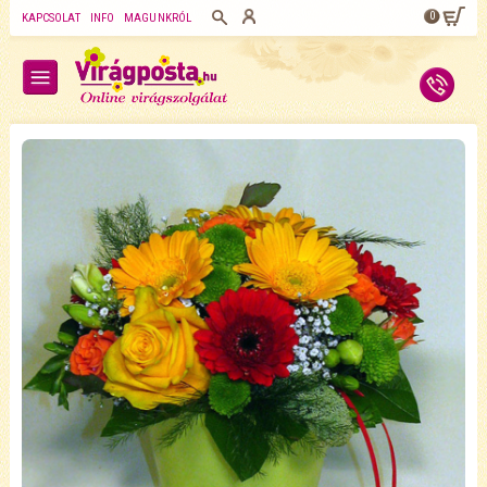
0
KAPCSOLAT
INFO
MAGUNKRÓL