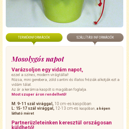
TERMÉKINFORMÁCIÓK
SZÁLLÍTÁSI INFORMÁCIÓK
Mosolygós napot
Varázsoljon egy vidám napot,
ezzel a színes, modern virágtállal!
Rózsa, mini gerebera, zöld santini és illatos fréziák alkotják ezt a
vidám tálat.
Az ár a kerámia kaspót is magában foglalja.
Most szuper áron rendelhető!
M: 9-11 szál virággal,
10 cm-es kaspóban
L: 15-17 szál virággal,
12-13 cm-es
kaspóban,
a képen
látható méret
Partnerüzleteinken keresztül országosan
küldhető!