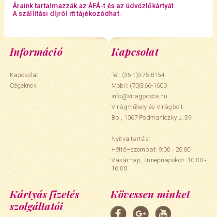
Áraink tartalmazzák az ÁFÁ-t és az üdvözlőkártyát.
A szállítási díjról itt tájékozódhat.
Információ
Kapcsolat
Kapcsolat
Tel: (36-1)375-8154
Cégeknek
Mobil:
(70)366-1600
info@viragposta.hu
Virágműhely és Virágbolt:
Bp., 1067 Podmaniczky u. 39.
Nyitva tartás:
Hétfő–szombat: 9:00 ‑ 20:00
Vasárnap, ünnepnapokon: 10:00 ‑
16:00
Kártyás fizetés
Kövessen minket
szolgáltatói