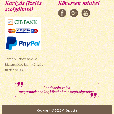
Kártyás fizetés
Kövessen minket
szolgáltatói
További információk a
biztonságos bankkártyás
fizetésről. >>
Csodaszép volt a
megrendelt csokor, köszönöm a segítségeteket.
Copyright © 2026 Virágposta