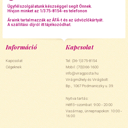
Ügyfélszolgálatunk készséggel segít Önnek.
Hívjon minket az 1/375-8154-es telefonon
Áraink tartalmazzák az ÁFÁ-t és az üdvözlőkártyát.
A szállítási díjról itt tájékozódhat.
Információ
Kapcsolat
Kapcsolat
Tel: (36-1)375-8154
Cégeknek
Mobil:
(70)366-1600
info@viragposta.hu
Virágműhely és Virágbolt:
Bp., 1067 Podmaniczky u. 39.
Nyitva tartás:
Hétfő–szombat: 9:00 ‑ 20:00
Vasárnap, ünnepnapokon: 10:00 ‑
16:00