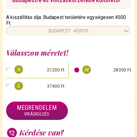
Budapestre és vonzáskörzetébe küldhető!
A kiszállítás díja: Budapest területére egységesen 4500
Ft
BUDAPEST - 4500 Ft
Válasszon méretet!
21200 Ft
28300 Ft
37400 Ft
MEGRENDELEM
VIRÁGKÜLDÉS
Kérdése van?