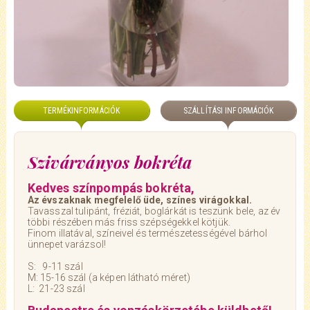
TERMÉKINFORMÁCIÓK
SZÁLLÍTÁSI INFORMÁCIÓK
Szivárványos bokréta
Kedves színpompás bokréta,
Az évszaknak megfelelő üde, színes virágokkal.
Tavasszal tulipánt, fréziát, boglárkát is teszünk bele, az év
többi részében más friss szépségekkel kötjük.
Finom illatával, színeivel és természetességével bárhol
ünnepet varázsol!
S: 9-11 szál
M: 15-16 szál (a képen látható méret)
L: 21-23 szál