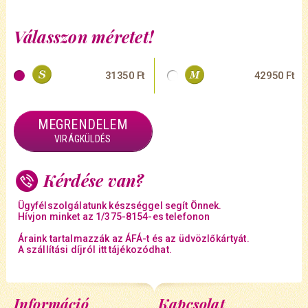
Válasszon méretet!
31350 Ft
42950 Ft
MEGRENDELEM
VIRÁGKÜLDÉS
Kérdése van?
Ügyfélszolgálatunk készséggel segít Önnek.
Hívjon minket az 1/375-8154-es telefonon
Áraink tartalmazzák az ÁFÁ-t és az üdvözlőkártyát.
A szállítási díjról itt tájékozódhat.
Információ
Kapcsolat