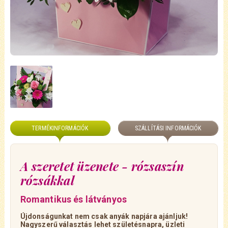
TERMÉKINFORMÁCIÓK
SZÁLLÍTÁSI INFORMÁCIÓK
A szeretet üzenete - rózsaszín
rózsákkal
Romantikus és látványos
Újdonságunkat nem csak anyák napjára ajánljuk!
Nagyszerű választás lehet születésnapra, üzleti