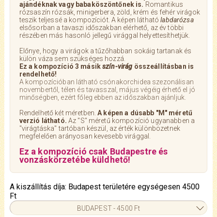
ajándéknak vagy babaköszöntőnek is.
Romantikus
rózsaszín rózsák, minigerbera, zöld, krém és fehér virágok
teszik teljessé a kompozíciót. A képen látható
labdarózsa
elsősorban a tavaszi időszakban elérhető, az év többi
részében más hasonló jellegű virággal helyettesíthetjük.
Előnye, hogy a virágok a tűzőhabban sokáig tartanak és
külön váza sem szükséges hozzá.
Ez a kompozíció 3 másik
szín-virág
összeállításban is
rendelhető!
A kompozícióban látható csónakorchidea szezonálisan
novembertől, télen és tavasszal, május végéig érhető el jó
minőségben, ezért főleg ebben az időszakban ajánljuk.
Rendelhető két méretben.
A képen a dúsabb "M" méretű
verzió látható.
Az "S" méretű kompozíció ugyanabben a
"virágtáska" tartóban készül, az érték különbözetnek
megfelelően arányosan kevesebb virággal.
Ez a kompozíció csak Budapestre és
vonzáskörzetébe küldhető!
A kiszállítás díja: Budapest területére egységesen 4500
Ft
BUDAPEST - 4500 Ft