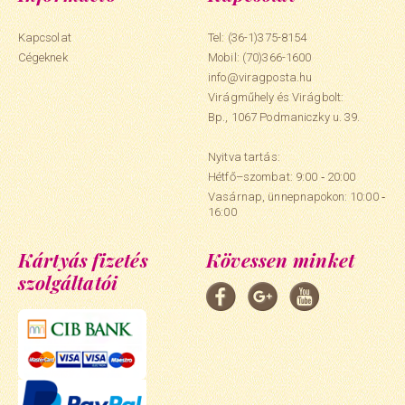
Kapcsolat
Tel: (36-1)375-8154
Cégeknek
Mobil:
(70)366-1600
info@viragposta.hu
Virágműhely és Virágbolt:
Bp., 1067 Podmaniczky u. 39.
Nyitva tartás:
Hétfő–szombat: 9:00 ‑ 20:00
Vasárnap, ünnepnapokon: 10:00 ‑
16:00
Kártyás fizetés
Kövessen minket
szolgáltatói