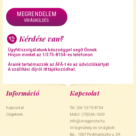
MEGRENDELEM
VIRÁGKÜLDÉS
Kérdése van?
Ügyfélszolgálatunk készséggel segít Önnek.
Hívjon minket az 1/375-8154-es telefonon
Áraink tartalmazzák az ÁFÁ-t és az üdvözlőkártyát.
A szállítási díjról itt tájékozódhat.
Információ
Kapcsolat
Kapcsolat
Tel: (36-1)375-8154
Cégeknek
Mobil:
(70)366-1600
info@viragposta.hu
Virágműhely és Virágbolt:
Bp., 1067 Podmaniczky u. 39.