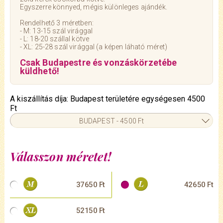
Egyszerre könnyed, mégis különleges ajándék.
Rendelhető 3 méretben:
- M: 13-15 szál virággal
- L: 18-20 szállal kötve
- XL: 25-28 szál virággal (a képen láható méret)
Csak Budapestre és vonzáskörzetébe
küldhető!
A kiszállítás díja: Budapest területére egységesen 4500
Ft
BUDAPEST - 4500 Ft
Válasszon méretet!
37650 Ft
42650 Ft
52150 Ft