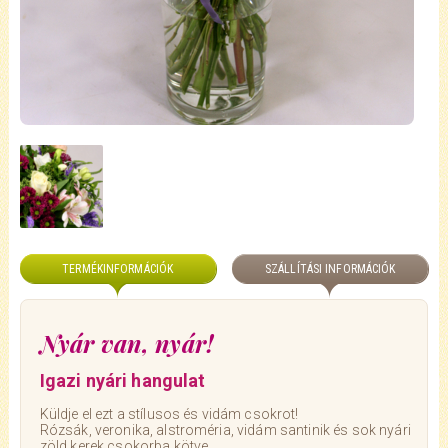
TERMÉKINFORMÁCIÓK
SZÁLLÍTÁSI INFORMÁCIÓK
Nyár van, nyár!
Igazi nyári hangulat
Küldje el ezt a stílusos és vidám csokrot!
Rózsák, veronika, alstroméria, vidám santinik és sok nyári
zöld kerek csokorba kötve.