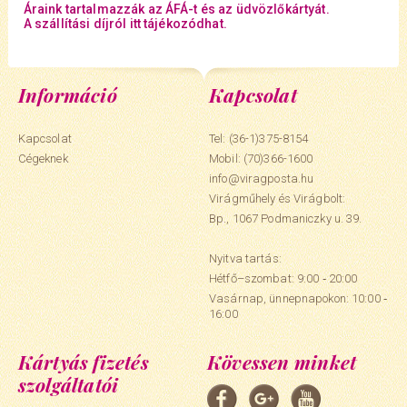
Áraink tartalmazzák az ÁFÁ-t és az üdvözlőkártyát.
A szállítási díjról itt tájékozódhat.
Információ
Kapcsolat
Kapcsolat
Tel: (36-1)375-8154
Cégeknek
Mobil:
(70)366-1600
info@viragposta.hu
Virágműhely és Virágbolt:
Bp., 1067 Podmaniczky u. 39.
Nyitva tartás:
Hétfő–szombat: 9:00 ‑ 20:00
Vasárnap, ünnepnapokon: 10:00 ‑
16:00
Kártyás fizetés
Kövessen minket
szolgáltatói