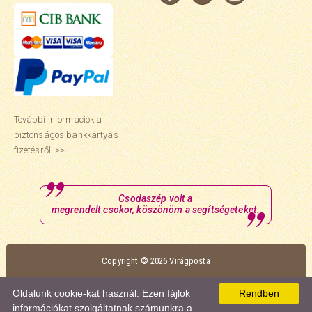
További információk a
biztonságos bankkártyás
fizetésről. >>
Csodaszép volt a
megrendelt csokor, köszönöm a segítségeteket.
Copyright © 2026 Virágposta
Oldalunk optimális megtekintéséhez a Mozilla Firefox vagy a Google Chrome
Oldalunk cookie-kat használ. Ezen fájlok
Rendben
böngészőt ajánljuk.
információkat szolgáltatnak számunkra a