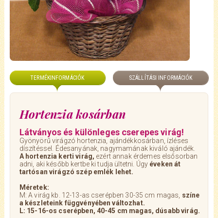
TERMÉKINFORMÁCIÓK
SZÁLLÍTÁSI INFORMÁCIÓK
Hortenzia kosárban
Látványos és különleges cserepes virág!
Gyönyörű virágzó hortenzia, ajándékkosárban, ízléses
díszítéssel. Édesanyának, nagymamának kiváló ajándék.
A hortenzia kerti virág,
ezért annak érdemes elsősorban
adni, aki később kertbe ki tudja ültetni. Úgy
éveken át
tartósan virágzó szép emlék lehet.
Méretek:
M: A virág kb. 12-13-as cserépben 30-35 cm magas,
színe
a készleteink függvényében változhat.
L: 15-16-os cserépben, 40-45 cm magas, dúsabb virág.