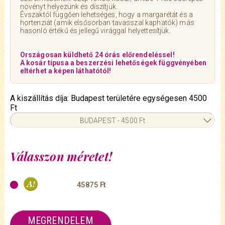
növényt helyezünk és díszítjük.
Évszaktól függően lehetséges, hogy a margarétát és a
hortenziát (amik elsősorban tavasszal kaphatók) más
hasonló értékű és jellegű virággal helyettesítjük.
Országosan küldhető 24 órás előrendeléssel!
A kosár típusa a beszerzési lehetőségek függvényében
eltérhet a képen láthatótól!
A kiszállítás díja: Budapest területére egységesen 4500
Ft
BUDAPEST - 4500 Ft
Válasszon méretet!
45875 Ft
MEGRENDELEM