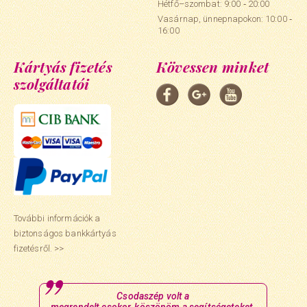
Hétfő–szombat: 9:00 ‑ 20:00
Vasárnap, ünnepnapokon: 10:00 ‑
16:00
Kártyás fizetés
Kövessen minket
szolgáltatói
További információk a
biztonságos bankkártyás
fizetésről. >>
Csodaszép volt a
megrendelt csokor, köszönöm a segítségeteket.