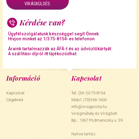
VIRÁGKÜLDÉS
Kérdése van?
Ügyfélszolgálatunk készséggel segít Önnek.
Hívjon minket az 1/375-8154-es telefonon
Áraink tartalmazzák az ÁFÁ-t és az üdvözlőkártyát.
A szállítási díjról itt tájékozódhat.
Információ
Kapcsolat
Kapcsolat
Tel: (36-1)375-8154
Cégeknek
Mobil:
(70)366-1600
info@viragposta.hu
Virágműhely és Virágbolt:
Bp., 1067 Podmaniczky u. 39.
Nyitva tartás: