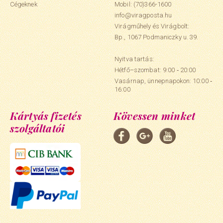
Cégeknek
Mobil:
(70)366-1600
info@viragposta.hu
Virágműhely és Virágbolt:
Bp., 1067 Podmaniczky u. 39.
Nyitva tartás:
Hétfő–szombat: 9:00 ‑ 20:00
Vasárnap, ünnepnapokon: 10:00 ‑
16:00
Kártyás fizetés
Kövessen minket
szolgáltatói