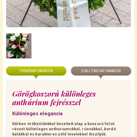
TERMÉKINFORMÁCIÓK
SZÁLLÍTÁSI INFORMÁCIÓK
Görögkoszorú különleges
anthúrium fejrésszel
Különleges elegancia
Kőrben örökzöldekkel készített alap a koszorú felső
részét különleges anthúriumokkal, rózsákkal, bordó
kálákkal és karakteres zöld levelekkel díszítjük.