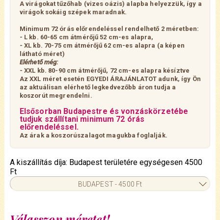
A virágokat tűzőhab (vizes oázis) alapba helyezzük,
így
a
virágok sokáig szépek maradnak.
Minimum 72 órás előrendeléssel rendelhető 2 méretben:
- L kb. 60-65 cm átmérőjű 52 cm-es alapra,
- XL kb. 70-75 cm átmérőjű 62 cm-es alapra (a képen
látható méret)
Elérhető még:
- XXL kb. 80-90 cm átmérőjű, 72 cm-es alapra késíztve
Az XXL méret esetén EGYEDI ÁRAJÁNLATOT adunk, így Ön
az aktuálisan elérhető legkedvezőbb áron tudja a
koszorút megrendelni.
Elsősorban Budapestre és vonzáskörzetébe
tudjuk szállítani minimum 72 órás
előrendeléssel.
Az árak a koszorúszalagot magukba foglalják.
A kiszállítás díja: Budapest területére egységesen 4500
Ft
BUDAPEST - 4500 Ft
Válasszon méretet!