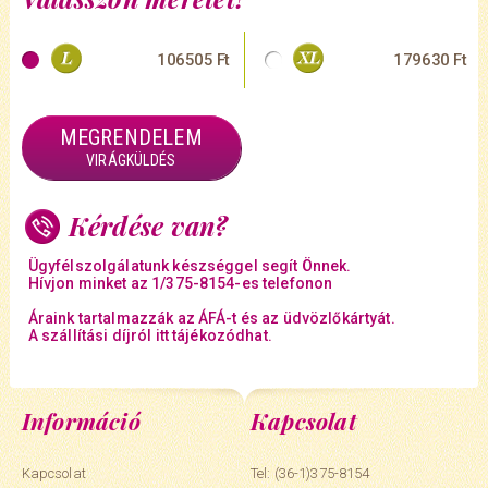
106505 Ft
179630 Ft
MEGRENDELEM
VIRÁGKÜLDÉS
Kérdése van?
Ügyfélszolgálatunk készséggel segít Önnek.
Hívjon minket az 1/375-8154-es telefonon
Áraink tartalmazzák az ÁFÁ-t és az üdvözlőkártyát.
A szállítási díjról itt tájékozódhat.
Információ
Kapcsolat
Kapcsolat
Tel: (36-1)375-8154