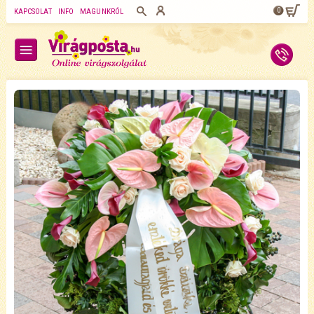
0
KAPCSOLAT
INFO
MAGUNKRÓL