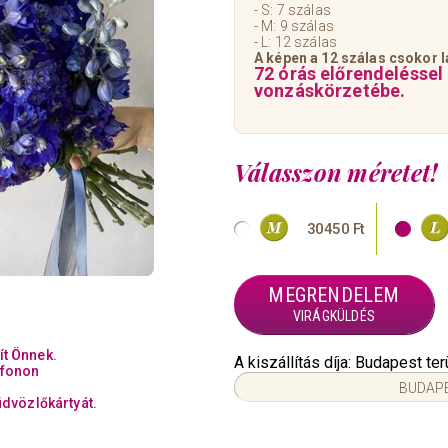
- S: 7 szálas
- M: 9 szálas
- L: 12 szálas
A képen a 12
szálas csokor l
72 órás előrendeléssel
vonzáskörzetébe.
Válasszon méretet!
30450 Ft
MEGRENDELEM
VIRÁGKÜLDÉS
ít Önnek.
A kiszállítás díja: Budapest t
efonon
BUDAPE
üdvözlőkártyát.