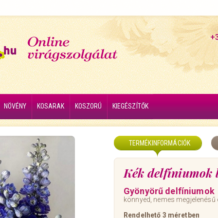
+
NÖVÉNY
KOSARAK
KOSZORÚ
KIEGÉSZÍTŐK
TERMÉKINFORMÁCIÓK
Kék delfíniumok 
Gyönyörű delfíniumok
könnyed, nemes megjelenésű
Rendelhető 3 méretben