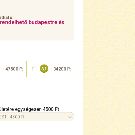
átható.
 rendelhető budapestre és
47500 Ft
34200 Ft
erületére egységesen 4500 Ft
ST - 4500 Ft