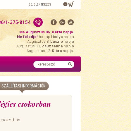
0
BEJELENTKEZÉS
36/1-375-8154
Ma Augusztus 06.
Berta
napja.
Ne feledje!
holnap
Ibolya
napja
Augusztus 8.
László
napja
Augusztus 11.
Zsuzsanna
napja
Augusztus 12.
Klára
napja.
SZÁLLÍTÁSI INFORMÁCIÓK
légies csokorban
 csokorban.