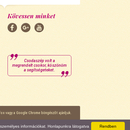
Kövessen minket
Csodaszép volt a
megrendelt csokor, köszönöm
a segítségeteket.
efox vagy a Google Chrome böngészőt ajánljuk.
k személyes információkat. Honlapunkra látogatva
Rendben