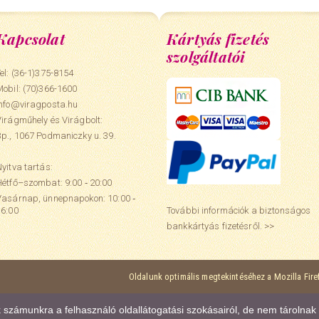
Kapcsolat
Kártyás fizetés
szolgáltatói
el: (36-1)375-8154
Mobil:
(70)366-1600
info@viragposta.hu
Virágműhely és Virágbolt:
Bp., 1067 Podmaniczky u. 39.
yitva tartás:
Hétfő–szombat: 9:00 ‑ 20:00
Vasárnap, ünnepnapokon: 10:00 ‑
További információk a biztonságos
16:00
bankkártyás fizetésről. >>
Oldalunk optimális megtekintéséhez a Mozilla Fir
ak számunkra a felhasználó oldallátogatási szokásairól, de nem tárolna