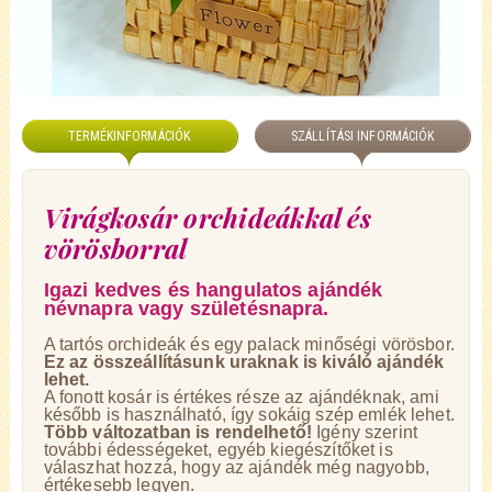
TERMÉKINFORMÁCIÓK
SZÁLLÍTÁSI INFORMÁCIÓK
Virágkosár orchideákkal és
vörösborral
Igazi kedves és hangulatos ajándék
névnapra vagy születésnapra.
A tartós orchideák és egy palack minőségi vörösbor.
Ez az összeállításunk uraknak is kiváló ajándék
lehet.
A fonott kosár is értékes része az ajándéknak, ami
később is használható, így sokáig szép emlék lehet.
Több változatban is rendelhető!
Igény szerint
további édességeket, egyéb kiegészítőket is
válaszhat hozzá, hogy az ajándék még nagyobb,
értékesebb legyen.