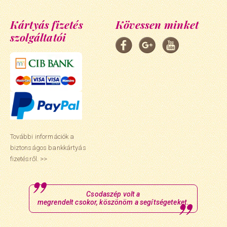
Kártyás fizetés
Kövessen minket
szolgáltatói
További információk a
biztonságos bankkártyás
fizetésről. >>
Csodaszép volt a
megrendelt csokor, köszönöm a segítségeteket.