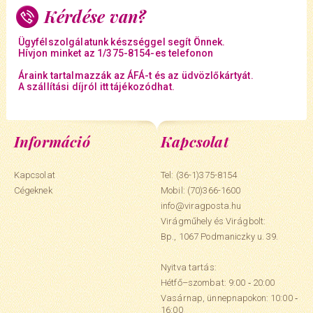
Kérdése van?
Ügyfélszolgálatunk készséggel segít Önnek.
Hívjon minket az 1/375-8154-es telefonon
Áraink tartalmazzák az ÁFÁ-t és az üdvözlőkártyát.
A szállítási díjról itt tájékozódhat.
Információ
Kapcsolat
Kapcsolat
Tel: (36-1)375-8154
Cégeknek
Mobil:
(70)366-1600
info@viragposta.hu
Virágműhely és Virágbolt:
Bp., 1067 Podmaniczky u. 39.
Nyitva tartás:
Hétfő–szombat: 9:00 ‑ 20:00
Vasárnap, ünnepnapokon: 10:00 ‑
16:00