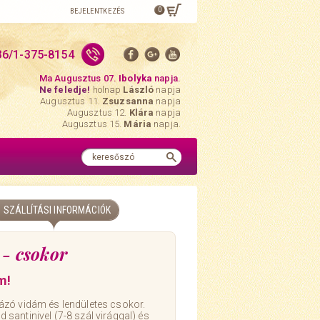
0
BEJELENTKEZÉS
36/1-375-8154
Ma Augusztus 07.
Ibolyka
napja.
Ne feledje!
holnap
László
napja
Augusztus 11.
Zsuzsanna
napja
Augusztus 12.
Klára
napja
Augusztus 15.
Mária
napja.
SZÁLLÍTÁSI INFORMÁCIÓK
 - csokor
m!
ázó vidám és lendületes csokor.
ld santinivel (7-8 szál virággal) és