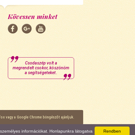
Kövessen minket
Csodaszép volt a
megrendelt csokor, köszönöm
a segítségeteket.
efox vagy a Google Chrome böngészőt ajánljuk.
k személyes információkat. Honlapunkra látogatva
Rendben