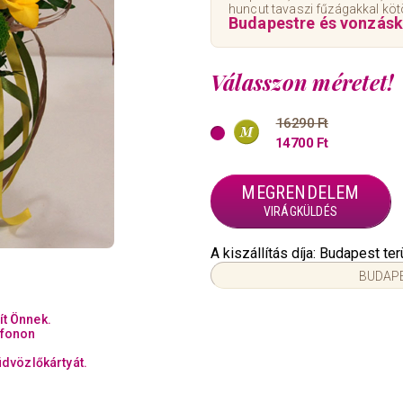
huncut tavaszi fűzágakkal köt
Budapestre és vonzásk
Válasszon méretet!
16290 Ft
14700 Ft
MEGRENDELEM
VIRÁGKÜLDÉS
A kiszállítás díja: Budapest t
BUDAPE
ít Önnek.
efonon
üdvözlőkártyát.