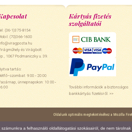
Kapcsolat
Kártyás fizetés
szolgáltatói
el: (36-1)375-8154
Mobil:
(70)366-1600
info@viragposta.hu
Virágműhely és Virágbolt:
Bp., 1067 Podmaniczky u. 39.
yitva tartás:
Hétfő–szombat: 9:00 ‑ 20:00
Vasárnap, ünnepnapokon: 10:00 ‑
További információk a biztonságos
16:00
bankkártyás fizetésről. >>
Oldalunk optimális megtekintéséhez a Mozilla Fir
ak számunkra a felhasználó oldallátogatási szokásairól, de nem tárolna