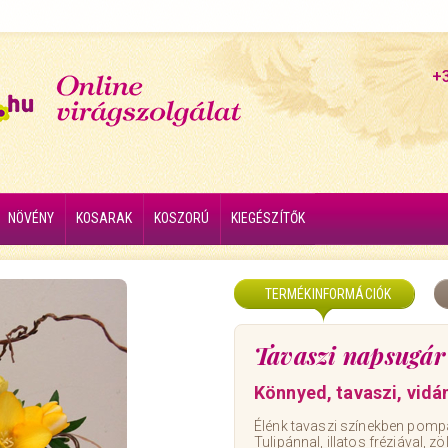
+
NÖVÉNY
KOSARAK
KOSZORÚ
KIEGÉSZÍTŐK
TERMÉKINFORMÁCIÓK
Tavaszi napsugár
Könnyed, tavaszi, vidá
Élénk tavaszi színekben pomp
Tulipánnal, illatos fréziával, zö