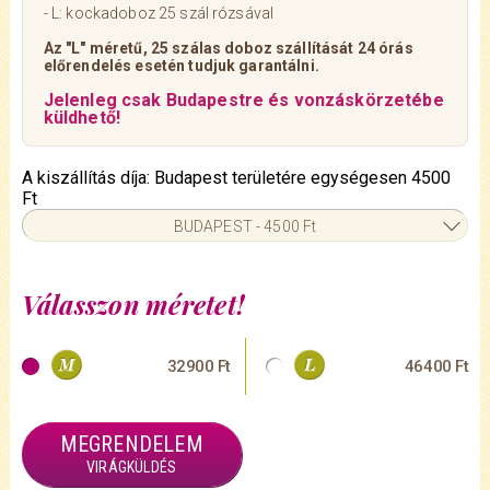
- L: kockadoboz 25 szál rózsával
Az "L" méretű, 25 szálas doboz szállítását 24 órás
előrendelés esetén tudjuk garantálni.
Jelenleg csak Budapestre és vonzáskörzetébe
küldhető!
A kiszállítás díja: Budapest területére egységesen 4500
Ft
BUDAPEST - 4500 Ft
Válasszon méretet!
32900 Ft
46400 Ft
MEGRENDELEM
VIRÁGKÜLDÉS