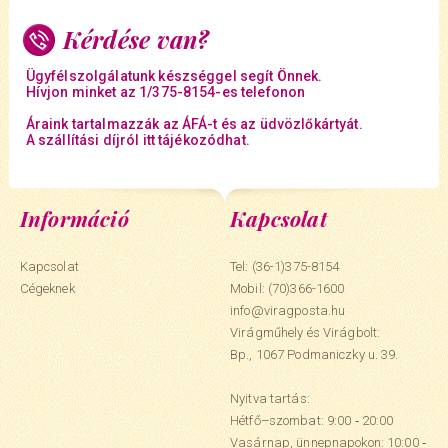
Kérdése van?
Ügyfélszolgálatunk készséggel segít Önnek.
Hívjon minket az 1/375-8154-es telefonon
Áraink tartalmazzák az ÁFÁ-t és az üdvözlőkártyát.
A szállítási díjról itt tájékozódhat.
Információ
Kapcsolat
Kapcsolat
Tel: (36-1)375-8154
Cégeknek
Mobil:
(70)366-1600
info@viragposta.hu
Virágműhely és Virágbolt:
Bp., 1067 Podmaniczky u. 39.
Nyitva tartás:
Hétfő–szombat: 9:00 ‑ 20:00
Vasárnap, ünnepnapokon: 10:00 ‑