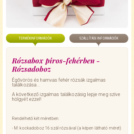
TERMÉKINFORMÁCIÓK
SZÁLLÍTÁSI INFORMÁCIÓK
Rózsabox piros-fehérben -
Rózsadoboz
Égővörös és hamvas fehér rózsák izgalmas
találkozása...
A következő izgalmas találkozásig lepje meg szíve
hölgyét ezzel!
Rendelhető két méretben:
- M: kockadoboz 16 szál rózsával (a képen látható méret)