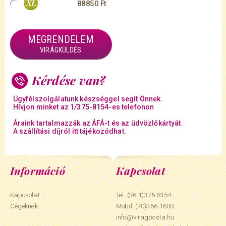
88850 Ft
MEGRENDELEM
VIRÁGKÜLDÉS
Kérdése van?
Ügyfélszolgálatunk készséggel segít Önnek.
Hívjon minket az 1/375-8154-es telefonon
Áraink tartalmazzák az ÁFÁ-t és az üdvözlőkártyát.
A szállítási díjról itt tájékozódhat.
Információ
Kapcsolat
Kapcsolat
Tel: (36-1)375-8154
Cégeknek
Mobil:
(70)366-1600
info@viragposta.hu