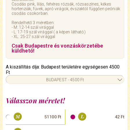
Csodás pink, lilás, fehéres rózsák, rózsaszínes, kékes
hortenziák, füvek, apró virágok, évszaktól függően peóniák
csodás csokorban.
Rendelhető 3 méretben:
- M: 12-14 szál virággal
- L: 17-19 szál virággal ( a képen látható)
- XL: 25-27 szál virággal
Csak Budapestre és vonzáskörzetébe
küldhető!
A kiszállítás díja: Budapest területére egységesen 4500
Ft
BUDAPEST - 4500 Ft
Válasszon méretet!
51100 Ft
42 Ft