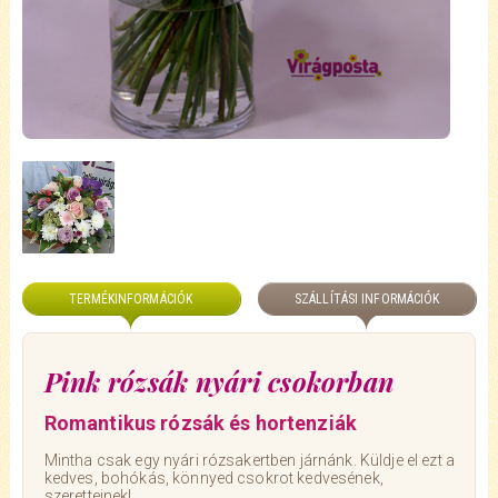
TERMÉKINFORMÁCIÓK
SZÁLLÍTÁSI INFORMÁCIÓK
Pink rózsák nyári csokorban
Romantikus rózsák és hortenziák
Mintha csak egy nyári rózsakertben járnánk. Küldje el ezt a
kedves, bohókás, könnyed csokrot kedvesének,
szeretteinek!