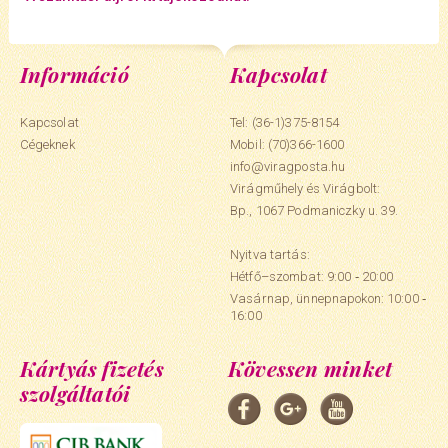
Információ
Kapcsolat
Kapcsolat
Tel: (36-1)375-8154
Cégeknek
Mobil:
(70)366-1600
info@viragposta.hu
Virágműhely és Virágbolt:
Bp., 1067 Podmaniczky u. 39.
Nyitva tartás:
Hétfő–szombat: 9:00 ‑ 20:00
Vasárnap, ünnepnapokon: 10:00 ‑
16:00
Kártyás fizetés
Kövessen minket
szolgáltatói