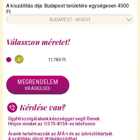
A kiszállítás díja: Budapest területére egységesen 4500
Ft
BUDAPEST - 4500 Ft
Válasszon méretet!
11780 Ft
MEGRENDELEM
VIRÁGKÜLDÉS
Kérdése van?
Ügyfélszolgálatunk készséggel segít Önnek.
Hívjon minket az 1/375-8154-es telefonon
Áraink tartalmazzák az ÁFÁ-t és az üdvözlőkártyát.
A szállítási díjról itt tájékozódhat.