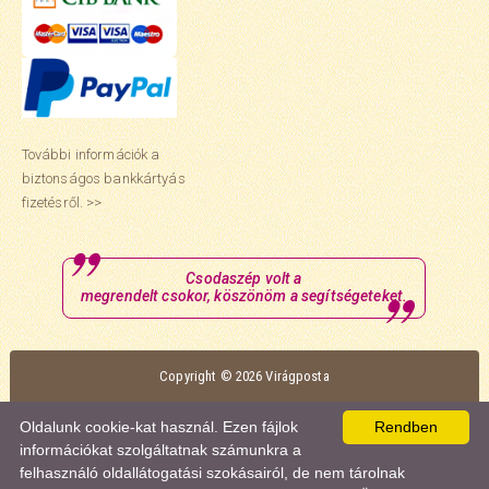
További információk a
biztonságos bankkártyás
fizetésről. >>
Csodaszép volt a
megrendelt csokor, köszönöm a segítségeteket.
Copyright © 2026 Virágposta
Oldalunk optimális megtekintéséhez a Mozilla Firefox vagy a Google Chrome
Oldalunk cookie-kat használ. Ezen fájlok
Rendben
böngészőt ajánljuk.
információkat szolgáltatnak számunkra a
felhasználó oldallátogatási szokásairól, de nem tárolnak