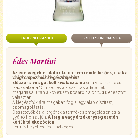
TERMÉKINFORMÁCIÓK
SZÁLLÍTÁSI INFORMÁCIÓK
Édes Martini
Az édességek és italok külön nem rendelhetőek, csak a
virágkompozíciók kiegészítőjeként.
Először a virágot kell kiválasztania
és a virágrendelés
leadásakor a "Címzett és a kiszállítás adatainak
megadása" után a következő kosároldalon tud kiegészítőt
választani.
A kiegészítők ára magában foglal egy alap díszítést,
csomagolást is.
Összetevők és allergének a termékcsomagoláson és a
gyártó honlapján.
Allergia vagy érzékenység esetén
kérjük tájékozódjon!
Termékhelyettesítés lehetséges.